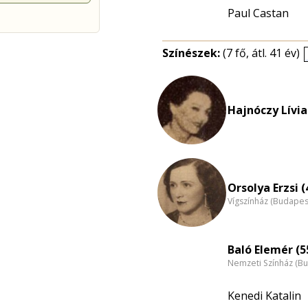
Paul Castan
Színészek:
(7 fő, átl. 41 év)
Hajnóczy Lívia
Orsolya Erzsi (
Vígszínház (Budapes
Baló Elemér (5
Nemzeti Színház (B
Kenedi Katalin