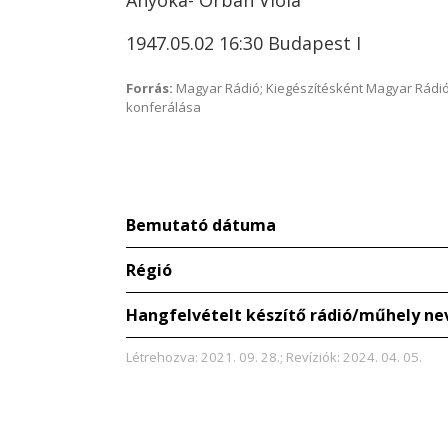
Anyóka- Orbán Viola
1947.05.02 16:30 Budapest I
Forrás:
Magyar Rádió; Kiegészítésként Magyar Rádió
konferálása
Bemutató dátuma
Régió
Hangfelvételt készítő rádió/műhely ne
Létrehozva: 2021. 09. 28.; Revíziók: 2024. 04. 05.