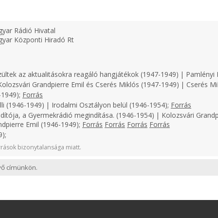
yar Rádió Hivatal
yar Központi Hiradó Rt
zültek az aktualitásokra reagáló hangjátékok (1947-1949) | Pamlényi 
olozsvári Grandpierre Emil és Cserés Miklós (1947-1949) | Cserés Mi
-1949);
Forrás
li (1946-1949) | Irodalmi Osztályon belül (1946-1954);
Forrás
dítója, a Gyermekrádió megindítása. (1946-1954) | Kolozsvári Grandp
ndpierre Emil (1946-1949);
Forrás
Forrás
Forrás
Forrás
);
rások bizonytalansága miatt.
evő címünkön.