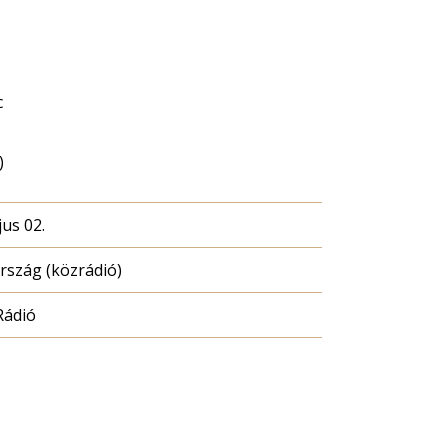
c
)
us 02.
szág (közrádió)
Rádió