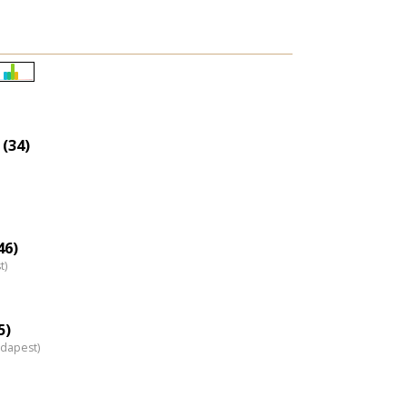
Életkori
eloszlás
nagyítása
 (34)
46)
t)
5)
udapest)