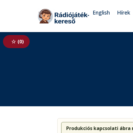
Tovább a navigációhoz
Tovább a tartalomhoz
English
Hírek
0
Produkciós kapcsolati ábra