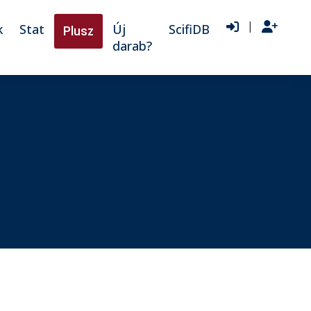
|
k
Stat
Új
ScifiDB
Plusz
darab?