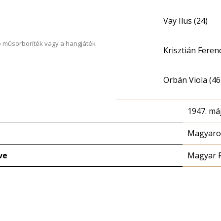
Vay Ilus (24)
 műsorboríték vagy a hangjáték
Krisztián Feren
Orbán Viola (46
1947. máj
Magyaror
ve
Magyar 