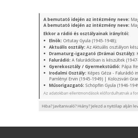
A bemutató idején az intézmény neve:
Mag
A bemutató idején az intézmény neve:
Mag
Ekkor a rádió és osztályainak irányítói:
Elnök:
Ortutay Gyula (1945-1948);
Aktuális osztály:
Az Aktuális osztályon kés
Dramaturg-igazgató (Drámai Osztály):
K
Falurádió:
A falurádióban is készültek (1947
Gyerekosztály / Gyermekstúdió:
Pápa Rel
Irodalmi Osztály:
Képes Géza - Falurádió in
Pamlényi Ervin (1945-1949) | Kolozsvári Gra
Műsorigazgató:
Schöpflin Gyula (1946-1949
Az adatokban ellentmondások előfordulhatnak a for
Hiba? Javítanivaló? Hiány? Jelezd a nyitólap alján l