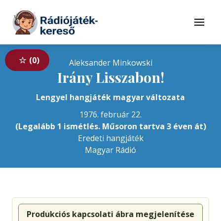
Tovább a navigációhoz
Tovább a tartalomhoz
Menü
0
Aleksander Minkowski
Irány Lisszabon!
Lengyel hangjáték magyar változata
1976. február 22.
(Legalább 1 ismétlés. Műsoron tartva 3 éven át)
Eredeti hangjáték
Magyar Rádió
Produkciós kapcsolati ábra megjelenítése