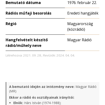
Bemutató dátuma
1976. február 22.
Rádiós műfaji besorolás
Eredeti hangjáték
Régió
Magyarország
(közrádió)
Hangfelvételt készítő
Magyar Rádió
rádió/műhely neve
Létrehozva: 2021. 09. 28.; Revíziók: 2024. 04. 04.
A bemutató idején az intézmény neve:
Magyar Rádió
(MR)
Ekkor a rádió és osztályainak irányítói:
Elnök:
Hárs István (1974-1988);