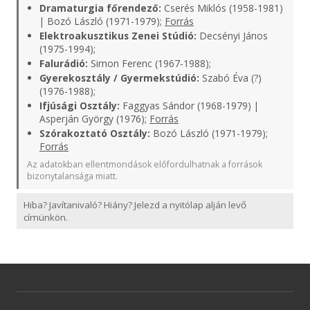
Dramaturgia főrendező:
Cserés Miklós (1958-1981)
| Bozó László (1971-1979);
Forrás
Elektroakusztikus Zenei Stúdió:
Decsényi János
(1975-1994);
Falurádió:
Simon Ferenc (1967-1988);
Gyerekosztály / Gyermekstúdió:
Szabó Éva (?)
(1976-1988);
Ifjúsági Osztály:
Faggyas Sándor (1968-1979) |
Asperján György (1976);
Forrás
Szórakoztató Osztály:
Bozó László (1971-1979);
Forrás
Az adatokban ellentmondások előfordulhatnak a források
bizonytalansága miatt.
Hiba? Javítanivaló? Hiány? Jelezd a nyitólap alján levő
címünkön.