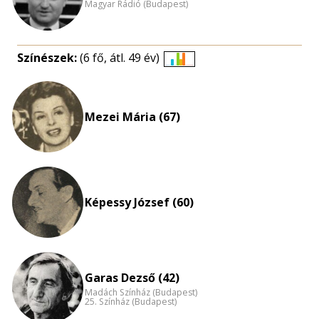
Magyar Rádió (Budapest)
Színészek:
(6 fő, átl. 49 év)
Életkori
eloszlás
nagyítása
Mezei Mária (67)
Képessy József (60)
Garas Dezső (42)
Madách Színház (Budapest)
25. Színház (Budapest)