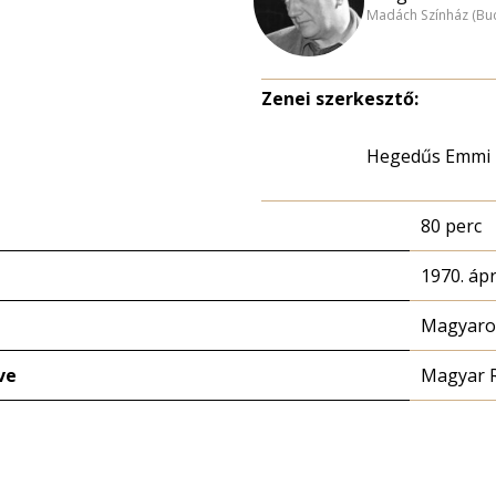
Madách Színház (Bu
Zenei szerkesztő:
Hegedűs Emmi
80 perc
1970. ápri
Magyaror
ve
Magyar 