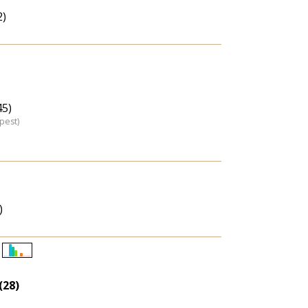
2)
45)
pest)
)
Életkori
eloszlás
(28)
nagyítása