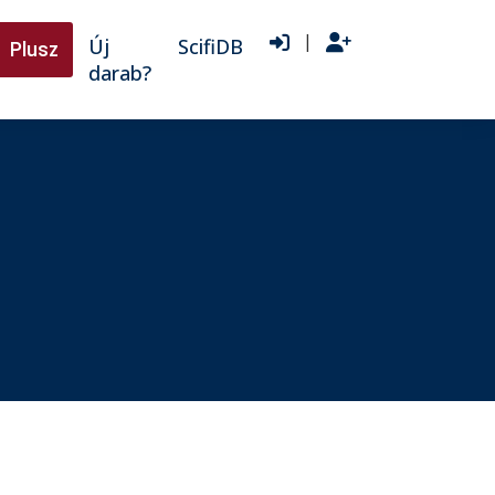
|
Új
ScifiDB
Plusz
darab?