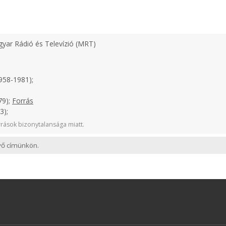
yar Rádió és Televízió (MRT)
958-1981);
79);
Forrás
3);
rások bizonytalansága miatt.
evő címünkön.