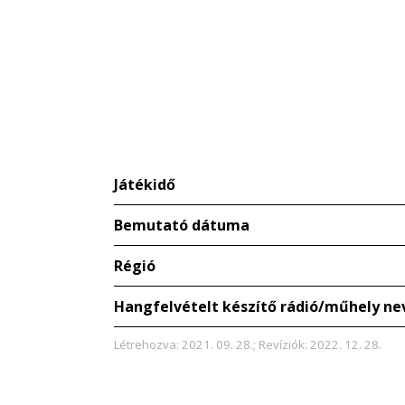
Játékidő
Bemutató dátuma
Régió
Hangfelvételt készítő rádió/műhely ne
Létrehozva: 2021. 09. 28.; Revíziók: 2022. 12. 28.