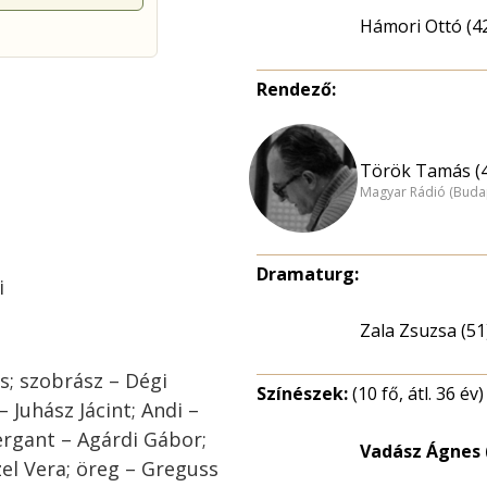
Hámori Ottó (4
Rendező:
Török Tamás (
Magyar Rádió (Buda
Dramaturg:
i
Zala Zsuzsa (51
s; szobrász – Dégi
Színészek:
(10 fő, átl. 36 év)
– Juhász Jácint; Andi –
ergant – Agárdi Gábor;
Vadász Ágnes 
zel Vera; öreg – Greguss