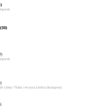
5)
dapest)
(30)
7)
dapest)
)
tőfi / Jókai / Thália / Arizona Színház (Budapest)
)