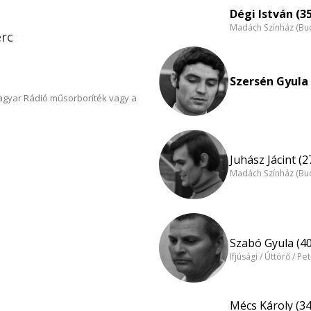
Dégi István (3
Madách Színház (Bu
erc
Szersén Gyula 
Magyar Rádió műsorboríték vagy a
Juhász Jácint (2
Madách Színház (Bu
Szabó Gyula (40
Ifjúsági / Úttörő / Pe
Mécs Károly (34