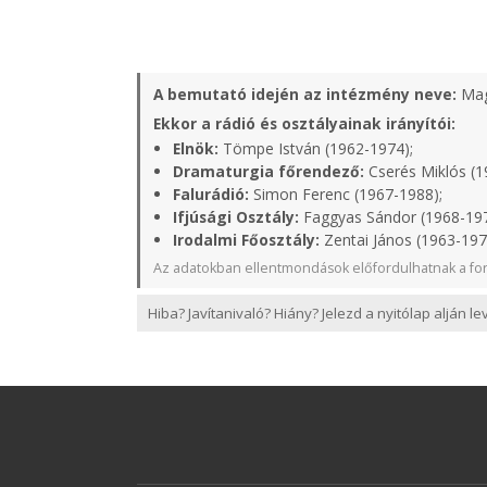
A bemutató idején az intézmény neve:
Mag
Ekkor a rádió és osztályainak irányítói:
Elnök:
Tömpe István (1962-1974);
Dramaturgia főrendező:
Cserés Miklós (1
Falurádió:
Simon Ferenc (1967-1988);
Ifjúsági Osztály:
Faggyas Sándor (1968-19
Irodalmi Főosztály:
Zentai János (1963-197
Az adatokban ellentmondások előfordulhatnak a for
Hiba? Javítanivaló? Hiány? Jelezd a nyitólap alján l