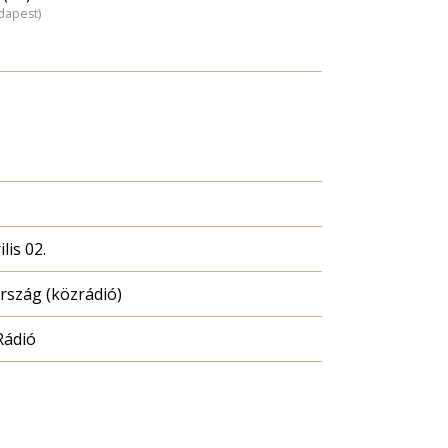
dapest)
lis 02.
szág (közrádió)
Rádió