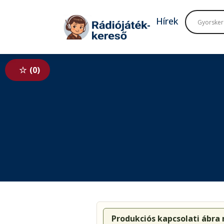
Tovább a navigációhoz
Tovább a tartalomhoz
Hírek
0
Produkciós kapcsolati ábra