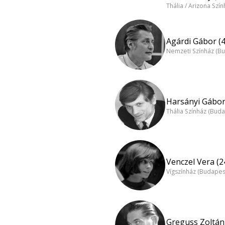
Thália / Arizona Szí
Agárdi Gábor (4
Nemzeti Színház (B
Harsányi Gábor
Thália Színház (Buda
Venczel Vera (2
Vígszínház (Budapes
Greguss Zoltán 