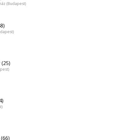
nház (Budapest)
8)
udapest)
 (25)
pest)
4)
t)
(66)