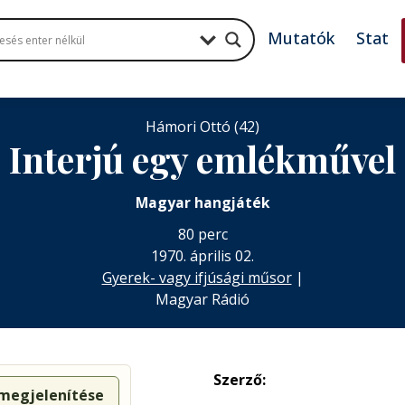
Mutatók
Stat
Hámori Ottó (42)
Interjú egy emlékművel
Magyar hangjáték
80 perc
1970. április 02.
Gyerek- vagy ifjúsági műsor
|
Magyar Rádió
Szerző:
 megjelenítése