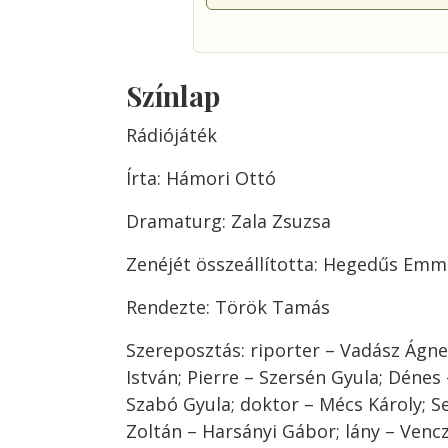
Színlap
Rádiójáték
Írta: Hámori Ottó
Dramaturg: Zala Zsuzsa
Zenéjét összeállította: Hegedűs Emm
Rendezte: Török Tamás
Szereposztás: riporter – Vadász Ágne
István; Pierre – Szersén Gyula; Dénes 
Szabó Gyula; doktor – Mécs Károly; S
Zoltán – Harsányi Gábor; lány – Venc