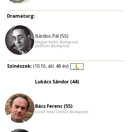
Dramaturg:
Bárdos Pál (55)
Magyar Rádió (Budapest)
Játékszín (Budapest)
Színészek:
(10 fő, átl. 48 év)
Életkori
eloszlás
Lukács Sándor (44)
nagyítása
Bács Ferenc (55)
József Attila Színház (Budapest)