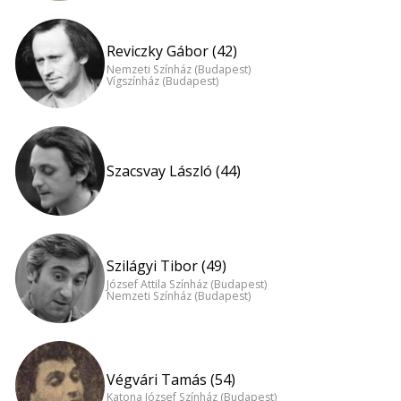
Reviczky Gábor (42)
Nemzeti Színház (Budapest)
Vígszínház (Budapest)
Szacsvay László (44)
Szilágyi Tibor (49)
József Attila Színház (Budapest)
Nemzeti Színház (Budapest)
Végvári Tamás (54)
Katona József Színház (Budapest)