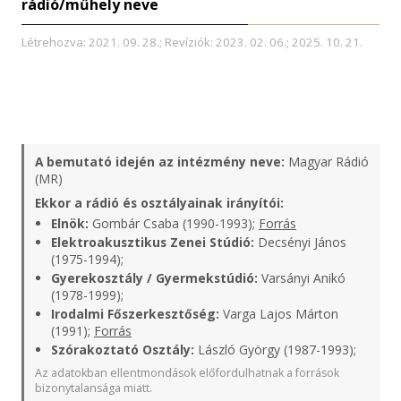
rádió/műhely neve
Létrehozva: 2021. 09. 28.; Revíziók: 2023. 02. 06.; 2025. 10. 21.
A bemutató idején az intézmény neve:
Magyar Rádió
(MR)
Ekkor a rádió és osztályainak irányítói:
Elnök:
Gombár Csaba (1990-1993);
Forrás
Elektroakusztikus Zenei Stúdió:
Decsényi János
(1975-1994);
Gyerekosztály / Gyermekstúdió:
Varsányi Anikó
(1978-1999);
Irodalmi Főszerkesztőség:
Varga Lajos Márton
(1991);
Forrás
Szórakoztató Osztály:
László György (1987-1993);
Az adatokban ellentmondások előfordulhatnak a források
bizonytalansága miatt.