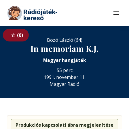
Tovább a navigációhoz
Tovább a tartalomhoz
Menü
0
Bozó László (64)
In memoriam K.J.
Magyar hangjáték
55 perc
1991. november 11.
Magyar Rádió
Produkciós kapcsolati ábra megjelenítése