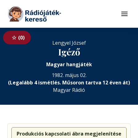
Tovább a navigációhoz
Tovább a tartalomhoz
Menü
0
Lengyel József
Igéző
Magyar hangjáték
1982. május 02.
(Legalább 4 ismétlés. Műsoron tartva 12 éven át)
Magyar Rádió
Produkciós kapcsolati ábra megjelenítése