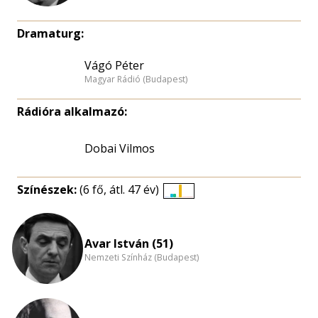
Dramaturg:
Vágó Péter
Magyar Rádió (Budapest)
Rádióra alkalmazó:
Dobai Vilmos
Színészek:
(6 fő, átl. 47 év)
Életkori
eloszlás
nagyítása
Avar István (51)
Nemzeti Színház (Budapest)