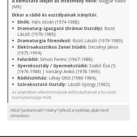
A bemutató idején az intézmény neve:
Magyar Rádió
(MR)
Ekkor a rádió és osztályainak irányítói:
Elnök:
Hárs István (1974-1988);
Dramaturg-igazgató (Drámai Osztály):
Bozó
László (1979-1989);
Dramaturgia főrendező:
Bozó László (1979-1989);
Elektroakusztikus Zenei Stúdió:
Decsényi János
(1975-1994);
Falurádió:
Simon Ferenc (1967-1988);
Gyerekosztály / Gyermekstúdió:
Szabó Éva (?)
(1976-1988) | Varsányi Anikó (1978-1999);
Rádiószínház:
Lékay Ottó (1980-1984);
Szórakoztató Osztály:
László György (1982);
Az adatokban ellentmondások előfordulhatnak a források
bizonytalansága miatt.
Hiba? Javítanivaló? Hiány? Jelezd a nyitólap alján levő
címünkön.