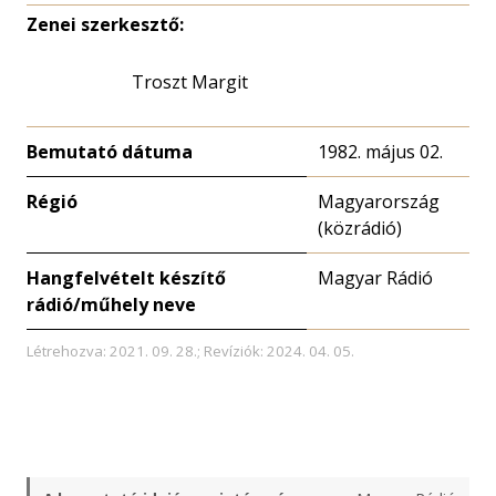
Zenei szerkesztő:
Troszt Margit
Bemutató dátuma
1982. május 02.
Régió
Magyarország
(közrádió)
Hangfelvételt készítő
Magyar Rádió
rádió/műhely neve
Létrehozva: 2021. 09. 28.; Revíziók: 2024. 04. 05.