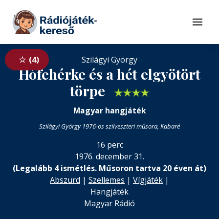
Tovább a navigációhoz
Tovább a tartalomhoz
Menü
4
Szilágyi György
Hófehérke és a hét elgyötört
törpe
★
★
★
★
Magyar hangjáték
Szilágyi György 1976-os szilveszteri műsora, Kabaré
16 perc
1976. december 31.
(Legalább 4 ismétlés. Műsoron tartva 20 éven át)
Abszurd
|
Szellemes
|
Vígjáték
|
Hangjáték
Magyar Rádió