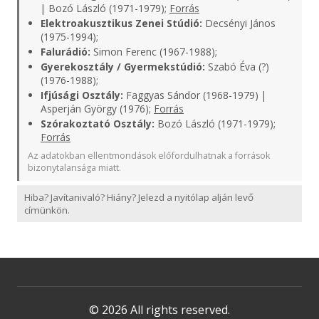
| Bozó László (1971-1979);
Forrás
Elektroakusztikus Zenei Stúdió:
Decsényi János
(1975-1994);
Falurádió:
Simon Ferenc (1967-1988);
Gyerekosztály / Gyermekstúdió:
Szabó Éva (?)
(1976-1988);
Ifjúsági Osztály:
Faggyas Sándor (1968-1979) |
Asperján György (1976);
Forrás
Szórakoztató Osztály:
Bozó László (1971-1979);
Forrás
Az adatokban ellentmondások előfordulhatnak a források
bizonytalansága miatt.
Hiba? Javítanivaló? Hiány? Jelezd a nyitólap alján levő
címünkön.
© 2026 All rights reserved.