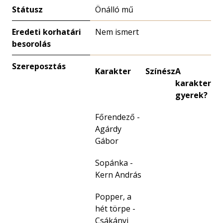
Státusz
Önálló mű
Eredeti korhatári
Nem ismert
besorolás
Szereposztás
Karakter
Színész
A
karakter
gyerek?
Főrendező -
Agárdy
Gábor
Sopánka -
Kern András
Popper, a
hét törpe -
Csákányi