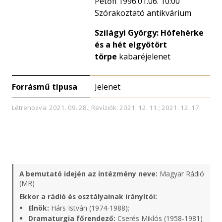
Petőfi 1996.01.06. 10:00
Szórakoztató antikvárium
Szilágyi György: Hófehérke
és a hét elgyötört
törpe
kabaréjelenet
Forrásmű típusa
Jelenet
Létrehozva: 2021. 09. 28.; Revíziók: 2021. 12. 11.; 2021. 12. 17.
A bemutató idején az intézmény neve:
Magyar Rádió
(MR)
Ekkor a rádió és osztályainak irányítói:
Elnök:
Hárs István (1974-1988);
Dramaturgia főrendező:
Cserés Miklós (1958-1981)