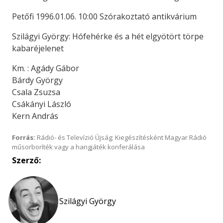
Petőfi 1996.01.06. 10:00 Szórakoztató antikvárium
Szilágyi György: Hófehérke és a hét elgyötört törpe
kabaréjelenet
Km. : Agády Gábor
Bárdy György
Csala Zsuzsa
Csákányi László
Kern András
Forrás:
Rádió- és Televízió Újság; Kiegészítésként Magyar Rádió
műsorboríték vagy a hangjáték konferálása
Szerző:
Szilágyi György