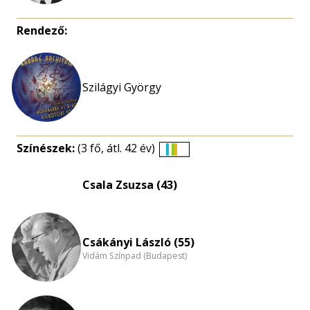
Rendező:
Szilágyi György
Színészek:
(3 fő, átl. 42 év)
Életkori
eloszlás
Csala Zsuzsa (43)
nagyítása
Csákányi László (55)
Vidám Színpad (Budapest)