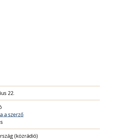
ius 22.
ó
sa a szerző
ás
szág (közrádió)