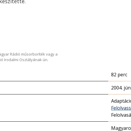
készítette.
Magyar Rádió műsorboríték vagy a
ió Irodalmi Osztályának ún.
82 perc
2004. jún
Adaptáci
Felolvas
Felolvas
Magyaror