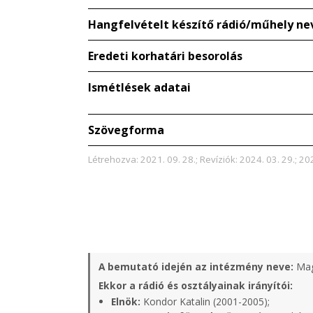
Hangfelvételt készítő rádió/műhely ne
Eredeti korhatári besorolás
Ismétlések adatai
Szövegforma
Létrehozva: 2021. 09. 28.; Revíziók: 2024. 03. 29.; 202
A bemutató idején az intézmény neve:
Mag
Ekkor a rádió és osztályainak irányítói:
Elnök:
Kondor Katalin (2001-2005);