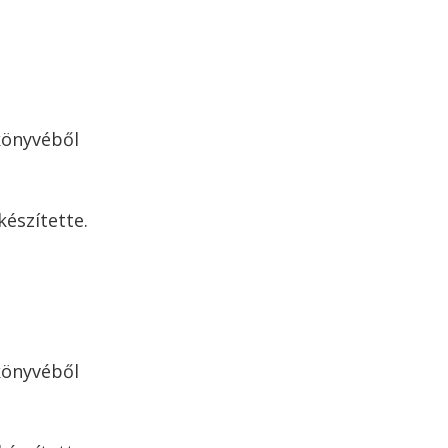
könyvéből
készítette.
könyvéből