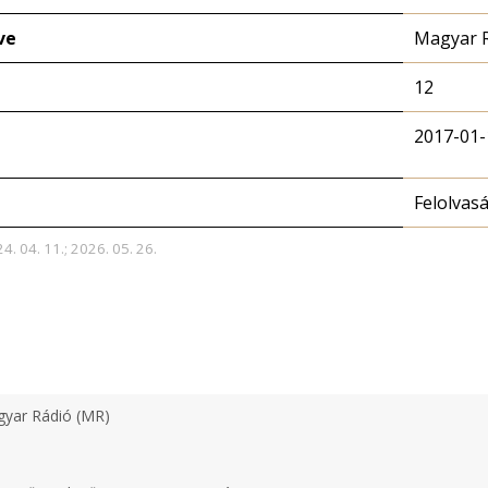
ve
Magyar 
12
2017-01-
Felolvas
4. 04. 11.; 2026. 05. 26.
yar Rádió (MR)