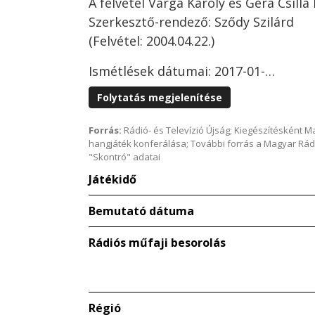
A felvétel Varga Károly és Gera Csilla 
Szerkesztő-rendező: Sződy Szilárd
(Felvétel: 2004.04.22.)
Ismétlések dátumai: 2017-01-…
Folytatás megjelenítése
Forrás:
Rádió- és Televízió Újság; Kiegészítésként 
hangjáték konferálása; További forrás a Magyar Rád
"Skontró" adatai
Játékidő
Bemutató dátuma
Rádiós műfaji besorolás
Régió