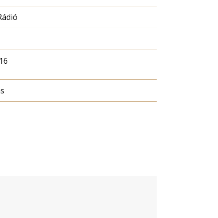
Rádió
16
ás