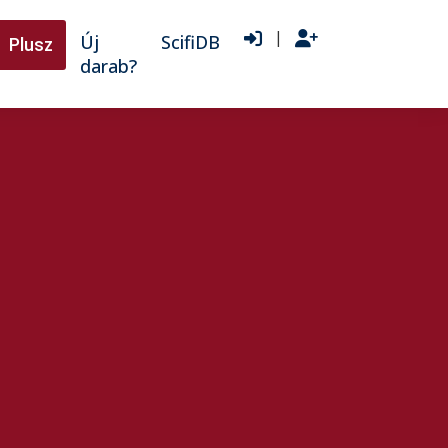
|
Új
ScifiDB
Plusz
darab?