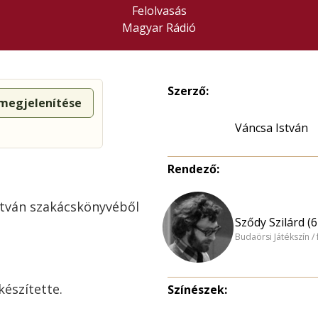
Felolvasás
Magyar Rádió
Szerző:
 megjelenítése
Váncsa István
Rendező:
stván szakácskönyvéből
Sződy Szilárd (6
Budaörsi Játékszín /
készítette.
Színészek: