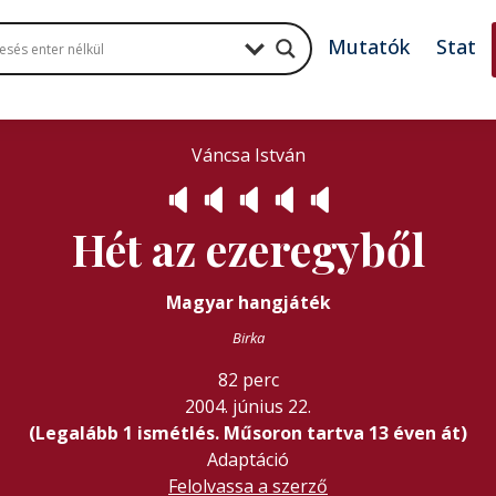
Mutatók
Stat
Váncsa István
🔈
🔈
🔈
🔈
🔈
Hét az ezeregyből
Magyar hangjáték
Birka
82 perc
2004. június 22.
(Legalább 1 ismétlés. Műsoron tartva 13 éven át)
Adaptáció
Felolvassa a szerző