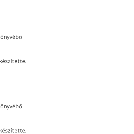
könyvéből
készítette.
könyvéből
készítette.