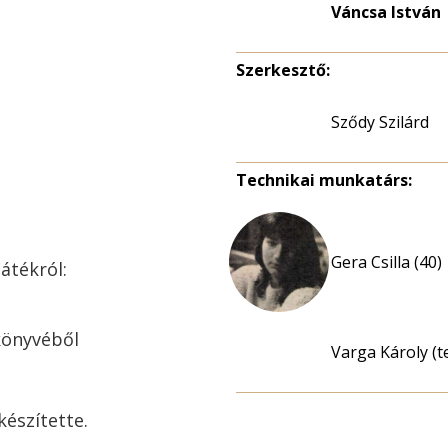
Váncsa István
Szerkesztő:
Sződy Szilárd
Technikai munkatárs:
Gera Csilla (40)
átékról:
könyvéből
Varga Károly (t
készítette.