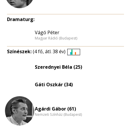
Dramaturg:
Vágó Péter
Magyar Rádió (Budapest)
Színészek:
(4 fő, átl. 38 év)
Életkori
eloszlás
Szerednyei Béla (25)
nagyítása
Gáti Oszkár (34)
Agárdi Gábor (61)
Nemzeti Színház (Budapest)