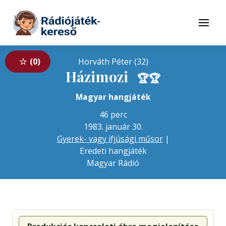
Tovább a navigációhoz
Tovább a tartalomhoz
Menü
0
Horváth Péter (32)
Házimozi
🏆
🏆
Magyar hangjáték
46 perc
1983. január 30.
Gyerek- vagy ifjúsági műsor
|
Eredeti hangjáték
Magyar Rádió