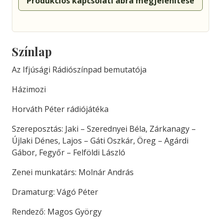
Produkciós kapcsolati ábra megjelenítése
Színlap
Az Ifjúsági Rádiószínpad bemutatója
Házimozi
Horváth Péter rádiójátéka
Szereposztás: Jaki – Szerednyei Béla, Zárkanagy –
Újlaki Dénes, Lajos – Gáti Oszkár, Öreg – Agárdi
Gábor, Fegyőr – Felföldi László
Zenei munkatárs: Molnár András
Dramaturg: Vágó Péter
Rendező: Magos György