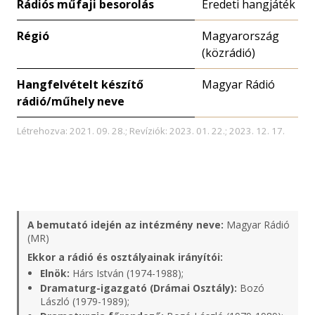
Rádiós műfaji besorolás
Eredeti hangjáték
Régió
Magyarország
(közrádió)
Hangfelvételt készítő
Magyar Rádió
rádió/műhely neve
Létrehozva: 2021. 09. 28.; Revíziók: 2023. 01. 22.; 2023. 12. 17.
A bemutató idején az intézmény neve:
Magyar Rádió
(MR)
Ekkor a rádió és osztályainak irányítói:
Elnök:
Hárs István (1974-1988);
Dramaturg-igazgató (Drámai Osztály):
Bozó
László (1979-1989);