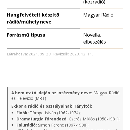
(közrádió)
Hangfelvételt készítő
Magyar Rádió
rádió/műhely neve
Forrásmű típusa
Novella,
elbeszélés
Létrehozva: 2021. 09. 28.; Revíziók: 2023. 12. 11.
A bemutató idején az intézmény neve:
Magyar Rádió
és Televízió (MRT)
Ekkor a rádió és osztályainak irányítói:
Elnök:
Tömpe István (1962-1974);
Dramaturgia főrendező:
Cserés Miklós (1958-1981);
Falurádió:
Simon Ferenc (1967-1988);