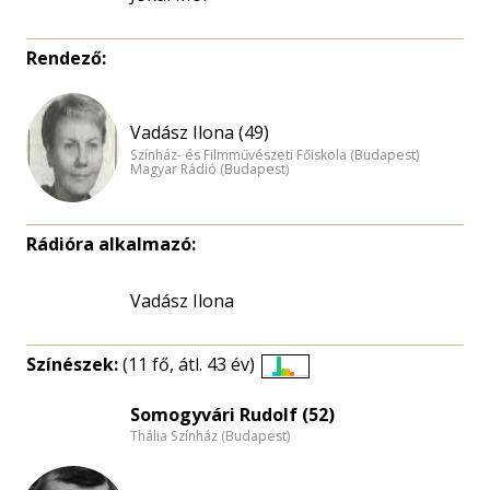
Rendező:
Vadász Ilona (49)
Színház- és Filmművészeti Főiskola (Budapest)
Magyar Rádió (Budapest)
Rádióra alkalmazó:
Vadász Ilona
Színészek:
(11 fő, átl. 43 év)
Életkori
eloszlás
Somogyvári Rudolf (52)
Thália Színház (Budapest)
nagyítása