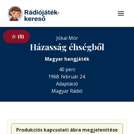
Tovább a navigációhoz
Tovább a tartalomhoz
Menü
0
Jókai Mór
Házasság éhségből
Magyar hangjáték
40 perc
1968. február 24.
Adaptáció
Magyar Rádió
Produkciós kapcsolati ábra megjelenítése