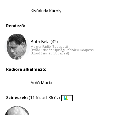
Kisfaludy Károly
Rendező:
Both Béla (42)
Magyar Rádió (Budapest)
Úttörő Színház / Ifjúsági Színház (Budapest)
Úttörő Színház (Budapest)
Rádióra alkalmazó:
Ardó Mária
Színészek:
(11 fő, átl. 36 év)
Életkori
eloszlás