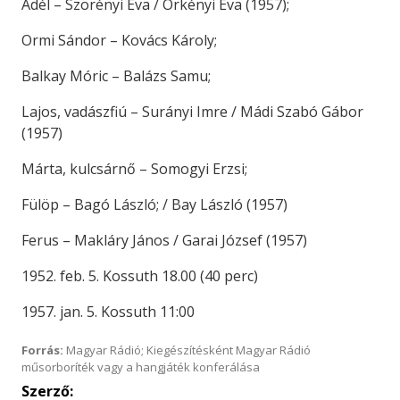
Adél – Szörényi Éva / Örkényi Éva (1957);
Ormi Sándor – Kovács Károly;
Balkay Móric – Balázs Samu;
Lajos, vadászfiú – Surányi Imre / Mádi Szabó Gábor
(1957)
Márta, kulcsárnő – Somogyi Erzsi;
Fülöp – Bagó László; / Bay László (1957)
Ferus – Makláry János / Garai József (1957)
1952. feb. 5. Kossuth 18.00 (40 perc)
1957. jan. 5. Kossuth 11:00
Forrás:
Magyar Rádió; Kiegészítésként Magyar Rádió
műsorboríték vagy a hangjáték konferálása
Szerző: