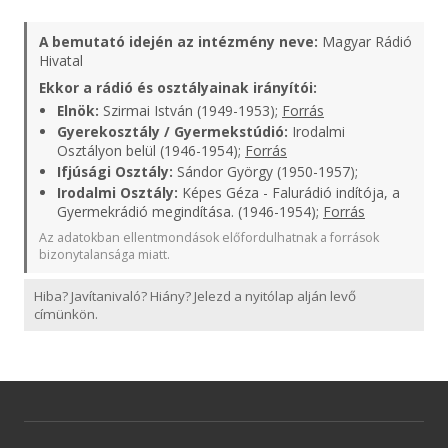
A bemutató idején az intézmény neve:
Magyar Rádió
Hivatal
Ekkor a rádió és osztályainak irányítói:
Elnök:
Szirmai István (1949-1953);
Forrás
Gyerekosztály / Gyermekstúdió:
Irodalmi
Osztályon belül (1946-1954);
Forrás
Ifjúsági Osztály:
Sándor György (1950-1957);
Irodalmi Osztály:
Képes Géza - Falurádió indítója, a
Gyermekrádió megindítása. (1946-1954);
Forrás
Az adatokban ellentmondások előfordulhatnak a források
bizonytalansága miatt.
Hiba? Javítanivaló? Hiány? Jelezd a nyitólap alján levő
címünkön.