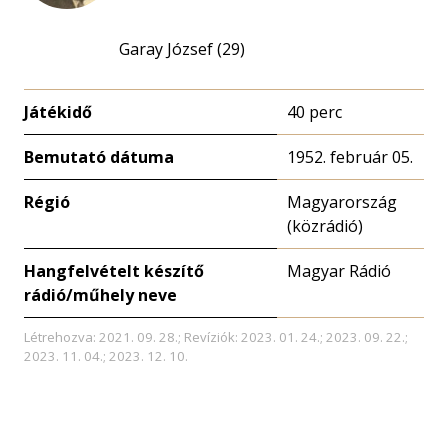
Garay József (29)
Játékidő
40 perc
Bemutató dátuma
1952. február 05.
Régió
Magyarország
(közrádió)
Hangfelvételt készítő
Magyar Rádió
rádió/műhely neve
Létrehozva: 2021. 09. 28.; Revíziók: 2023. 01. 24.; 2023. 09. 22.;
2023. 11. 04.; 2023. 12. 10.