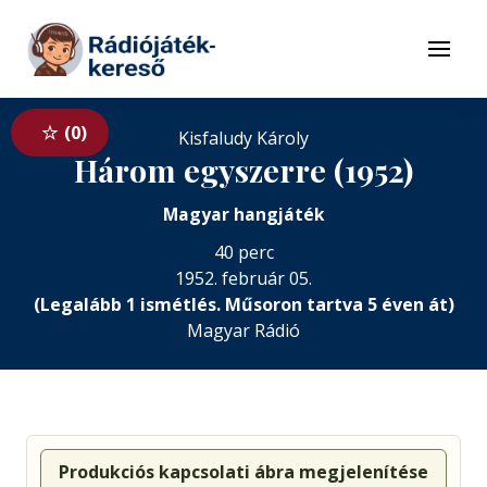
Tovább a navigációhoz
Tovább a tartalomhoz
Menü
0
Kisfaludy Károly
Három egyszerre (1952)
Magyar hangjáték
40 perc
1952. február 05.
(Legalább 1 ismétlés. Műsoron tartva 5 éven át)
Magyar Rádió
Produkciós kapcsolati ábra megjelenítése