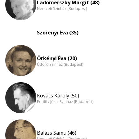
nagyítása
Ladomerszky Margit (48)
Nemzeti Színház (Budapest)
Szörényi Éva (35)
Örkényi Éva (20)
Úttörő Színház (Budapest)
Kovács Károly (50)
Petőfi / Jókai Színház (Budapest)
Balázs Samu (46)
Nemzeti Színház (Budapest)