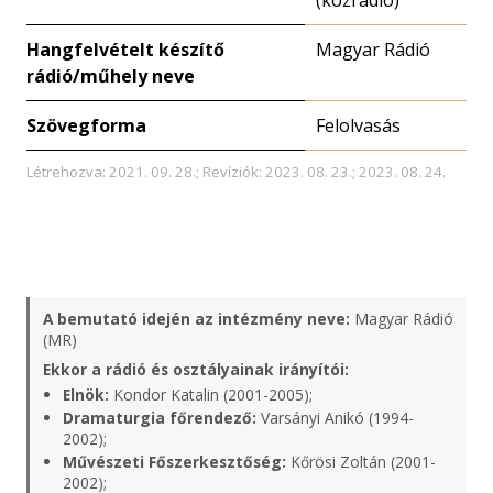
(közrádió)
Hangfelvételt készítő
Magyar Rádió
rádió/műhely neve
Szövegforma
Felolvasás
Létrehozva: 2021. 09. 28.; Revíziók: 2023. 08. 23.; 2023. 08. 24.
A bemutató idején az intézmény neve:
Magyar Rádió
(MR)
Ekkor a rádió és osztályainak irányítói:
Elnök:
Kondor Katalin (2001-2005);
Dramaturgia főrendező:
Varsányi Anikó (1994-
2002);
Művészeti Főszerkesztőség:
Kőrösi Zoltán (2001-
2002);