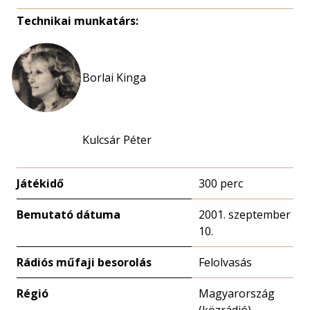
Technikai munkatárs:
Borlai Kinga
Kulcsár Péter
Játékidő
300 perc
Bemutató dátuma
2001. szeptember
10.
Rádiós műfaji besorolás
Felolvasás
Régió
Magyarország