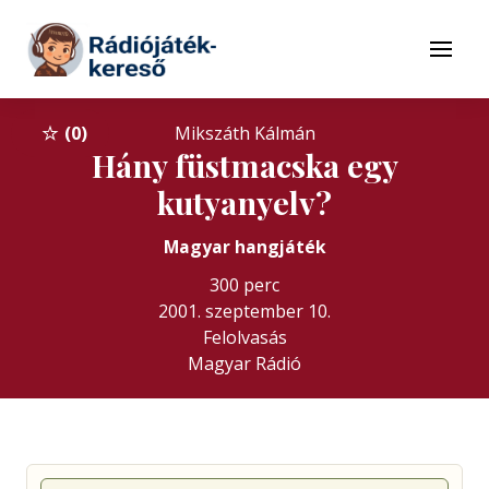
Tovább a navigációhoz
Tovább a tartalomhoz
Menü
0
Mikszáth Kálmán
Hány füstmacska egy
kutyanyelv?
Magyar hangjáték
300 perc
2001. szeptember 10.
Felolvasás
Magyar Rádió