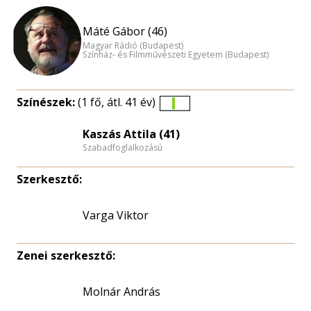
Máté Gábor (46)
Magyar Rádió (Budapest)
Színház- és Filmművészeti Egyetem (Budapest)
Színészek:
(1 fő, átl. 41 év)
Életkori
eloszlás
Kaszás Attila (41)
Szabadfoglalkozású
nagyítása
Szerkesztő:
Varga Viktor
Zenei szerkesztő:
Molnár András