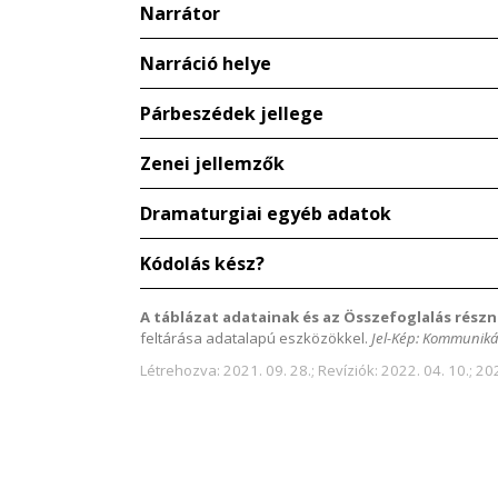
Narrátor
Narráció helye
Párbeszédek jellege
Zenei jellemzők
Dramaturgiai egyéb adatok
Kódolás kész?
A táblázat adatainak és az Összefoglalás részn
feltárása adatalapú eszközökkel.
Jel-Kép: Kommuniká
Létrehozva: 2021. 09. 28.; Revíziók: 2022. 04. 10.; 202