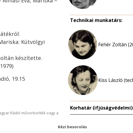
– Almási Éva, Mariska –
Technikai munkatárs:
átékról:
Mariska: Kútvölgyi
Fehér Zoltán (2
oltán készítette.
(1979)
dió, 19.15
Kiss László (te
Korhatár (ifjúságvédelmi)
Magyar Rádió műsorboríték vagy a
Kézi besorolás