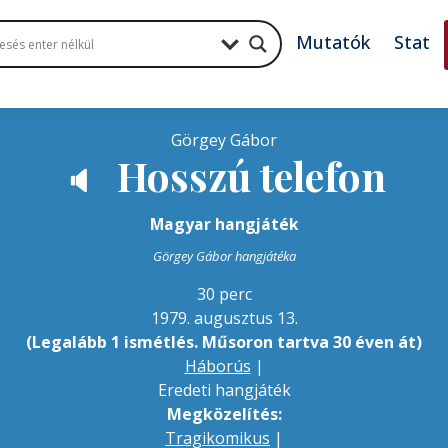
Mutatók
Stat
Görgey Gábor
Hosszú telefon
🔈
Magyar hangjáték
Görgey Gábor hangjátéka
30 perc
1979. augusztus 13.
(Legalább 1 ismétlés. Műsoron tartva 30 éven át)
Háborús
|
Eredeti hangjáték
Megközelítés:
Tragikomikus
|