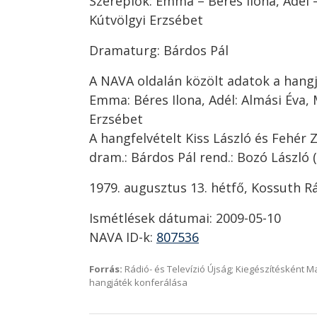
Szereplők: Emma – Béres Ilona, Adél 
Kútvölgyi Erzsébet
Dramaturg: Bárdos Pál
A NAVA oldalán közölt adatok a hangj
Emma: Béres Ilona, Adél: Almási Éva, 
Erzsébet
A hangfelvételt Kiss László és Fehér Z
dram.: Bárdos Pál rend.: Bozó László 
1979. augusztus 13. hétfő, Kossuth Rá
Ismétlések dátumai: 2009-05-10
NAVA ID-k:
807536
Forrás:
Rádió- és Televízió Újság; Kiegészítésként 
hangjáték konferálása