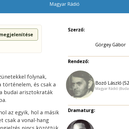
Magyar Rádió
Szerző:
 megjelenítése
Görgey Gábor
Rendező:
zünetekkel folynak,
Bozó László (52
a történelem, és csak a
Magyar Rádió (Buda
a budai arisztokraták
ba.
Dramaturg:
hol az egyik, hol a másik
et csak a vonal-hang
angjelzés nincs közöttük.