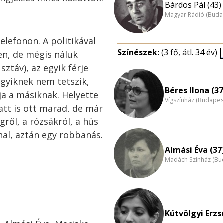
Bárdos Pál (43)
Magyar Rádió (Buda
elefonon. A politikával
Színészek:
(3 fő, átl. 34 év)
n, de mégis náluk
ztáv), az egyik férje
 egyiknek nem tetszik,
Béres Ilona (37
ja a másiknak. Helyette
Vígszínház (Budapes
latt is ott marad, de már
gről, a rózsákról, a hús
nal, aztán egy robbanás.
Almási Éva (37
Madách Színház (Bu
Kútvölgyi Erzs