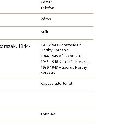
Köztér
Telefon
Város
Múlt
1925-1943 Konszolidált
korszak, 1944-
Horthy-korszak
1944-1945 Vészkorszak
1945-1948 Koalíciós korszak
1939-1943 Háborús Horthy-
korszak
Kapcsolattörténet
Több év