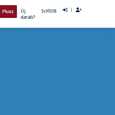
|
Új
ScifiDB
Plusz
darab?