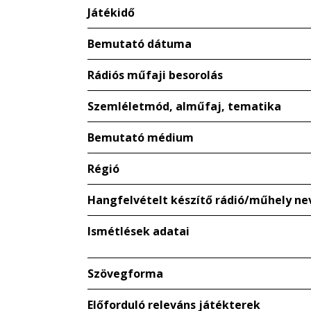
Játékidő
Bemutató dátuma
Rádiós műfaji besorolás
Szemléletmód, alműfaj, tematika
Bemutató médium
Régió
Hangfelvételt készítő rádió/műhely ne
Ismétlések adatai
Szövegforma
Előforduló releváns játékterek