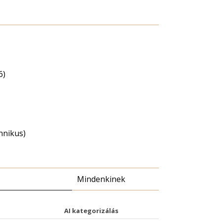
6)
chnikus)
Mindenkinek
AI kategorizálás