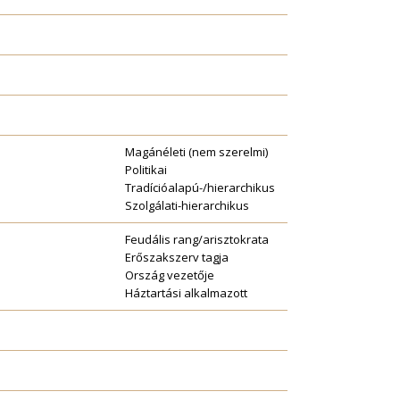
Magánéleti (nem szerelmi)
Politikai
Tradícióalapú-/hierarchikus
Szolgálati-hierarchikus
Feudális rang/arisztokrata
Erőszakszerv tagja
Ország vezetője
Háztartási alkalmazott