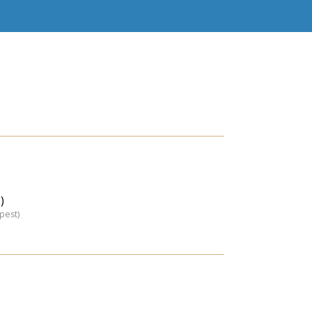
)
pest)