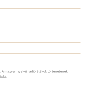
025). A magyar nyelvű rádiójátékok történetének
.4.49