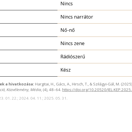
Nincs
Nincs narrátor
Nő-nő
Nincs zene
Rádiószerű
Kész
ek a hivatkozása:
Hargitai, H., Gács, A., Hirsch, T., & Szilágyi-Gál, M. (2
ció, Közvélemény, Média
, (4), 48–64.
https://doi.org/10.20520/JEL-KEP.2025
3. 01. 22.; 2024. 04. 11.; 2025. 05. 31.