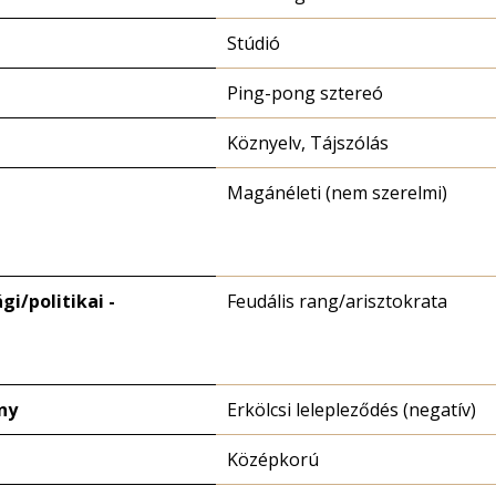
Stúdió
Ping-pong sztereó
Köznyelv, Tájszólás
Magánéleti (nem szerelmi)
i/politikai -
Feudális rang/arisztokrata
ny
Erkölcsi lelepleződés (negatív)
Középkorú