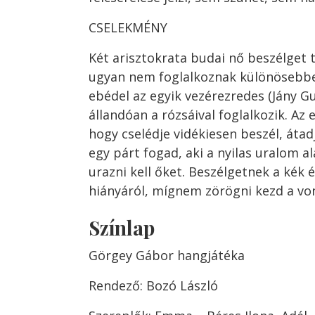
CSELEKMÉNY
Két arisztokrata budai nő beszélget t
ugyan nem foglalkoznak különösebbe
ebédel az egyik vezérezredes (Jány Gus
állandóan a rózsáival foglalkozik. Az
hogy cselédje vidékiesen beszél, átad
egy párt fogad, aki a nyilas uralom a
urazni kell őket. Beszélgetnek a kék é
hiányáról, mígnem zörögni kezd a vo
Színlap
Görgey Gábor hangjátéka
Rendező: Bozó László