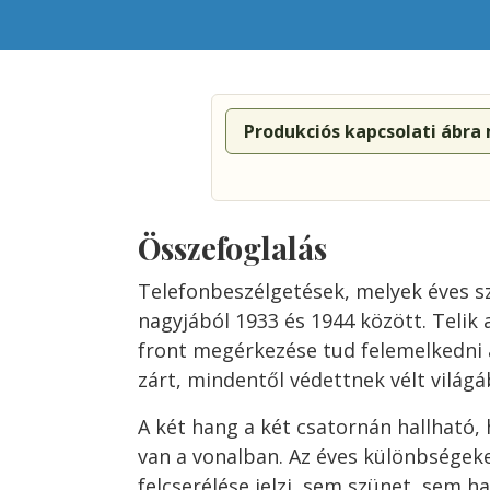
Produkciós kapcsolati ábra
Összefoglalás
Telefonbeszélgetések, melyek éves s
nagyjából 1933 és 1944 között. Telik 
front megérkezése tud felemelkedni 
zárt, mindentől védettnek vélt világá
A két hang a két csatornán hallható, 
van a vonalban. Az éves különbségek
felcserélése jelzi, sem szünet, sem h