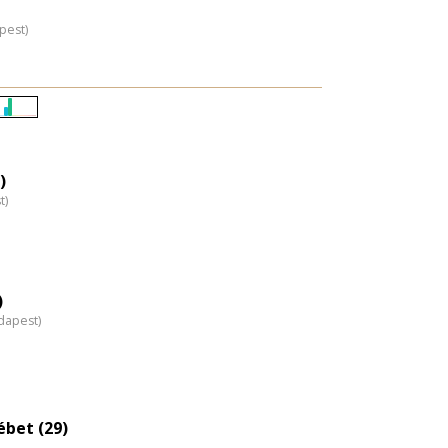
pest)
Életkori
eloszlás
nagyítása
)
t)
)
dapest)
ébet (29)