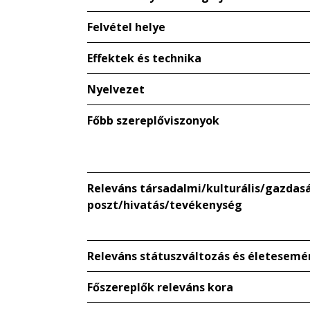
Felvétel helye
Effektek és technika
Nyelvezet
Főbb szereplőviszonyok
Releváns társadalmi/kulturális/gazdaság
poszt/hivatás/tevékenység
Releváns státuszváltozás és életesemé
Főszereplők releváns kora