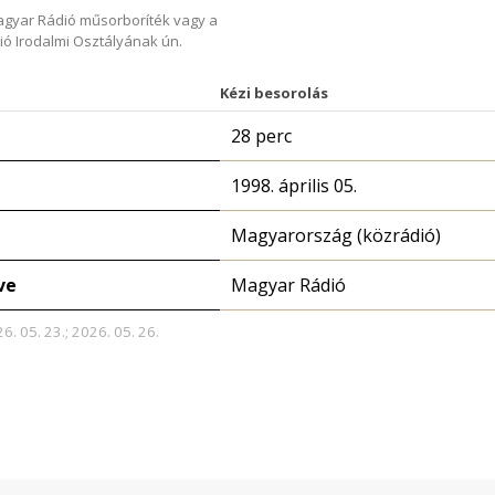
Magyar Rádió műsorboríték vagy a
ió Irodalmi Osztályának ún.
Kézi besorolás
28 perc
1998. április 05.
Magyarország (közrádió)
ve
Magyar Rádió
6. 05. 23.; 2026. 05. 26.