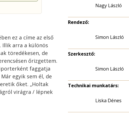
Nagy László
Rendező:
ében ez a címe az első
Simon László
 Illik arra a különös
ak töredékesen, de
Szerkesztő:
zerencsésen őrizgettem.
iporterként faggatja
Simon László
 Már egyik sem él, de
eretik őket. „Holtak
Technikai munkatárs:
ágról virágra / lépnek
Liska Dénes