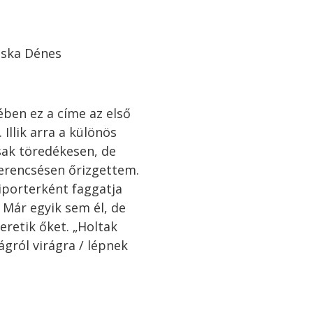
Liska Dénes
ében ez a címe az első
 Illik arra a különös
ak töredékesen, de
zerencsésen őrizgettem.
iporterként faggatja
 Már egyik sem él, de
eretik őket. „Holtak
ágról virágra / lépnek