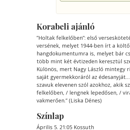
Korabeli ajánló
”Holtak felkelőben”: első verseskötet
versének, melyet 1944-ben írt a költő.
hangdokumentumra is, melyet bár cs
több mint két évtizeden keresztül s
Különös, mert Nagy László mintegy r
saját gyermekkoráról az édesanyját…
szavuk elevenen szól azokhoz, akik sz
felkelőben, / lengnek lepedősen, / vir
vakmerően.” (Liska Dénes)
Színlap
Április 5. 21:05 Kossuth