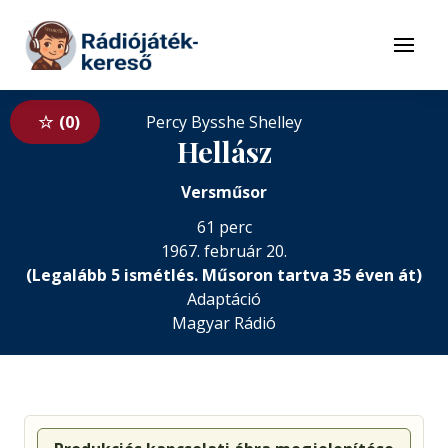
Tovább a navigációhoz
Tovább a tartalomhoz
Menü
0
Percy Bysshe Shelley
Hellász
Versműsor
61 perc
1967. február 20.
(Legalább 5 ismétlés. Műsoron tartva 35 éven át)
Adaptáció
Magyar Rádió