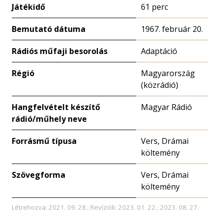
Játékidő
61 perc
Bemutató dátuma
1967. február 20.
Rádiós műfaji besorolás
Adaptáció
Régió
Magyarország
(közrádió)
Hangfelvételt készítő
Magyar Rádió
rádió/műhely neve
Forrásmű típusa
Vers, Drámai
költemény
Szövegforma
Vers, Drámai
költemény
Létrehozva: 2021. 09. 28.; Revíziók: 2023. 01. 22.; 2023. 08. 27.