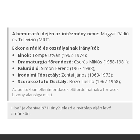
A bemutató idején az intézmény neve:
Magyar Rádió
és Televízió (MRT)
Ekkor a rádió és osztályainak irányítói:
Elnök:
Tömpe István (1962-1974);
Dramaturgia főrendező:
Cserés Miklós (1958-1981);
Falurádió:
Simon Ferenc (1967-1988);
Irodalmi Főosztály:
Zentai János (1963-1973);
Szórakoztató Osztály:
Bozó László (1967-1968);
Az adatokban ellentmondások előfordulhatnak a források
bizonytalansága miatt.
Hiba? Javítanivaló? Hiány? Jelezd a nyitólap alján levő
címünkön.