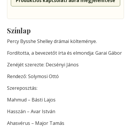
Produkciós kapcsolati ábra megjelenítése
Színlap
Percy Bysshe Shelley drámai költeménye.
Fordította, a bevezetőt írta és elmondja: Garai Gábor
Zenéjét szerezte: Decsényi János
Rendező: Solymosi Ottó
Szereposztás:
Mahmud – Básti Lajos
Hasszán – Avar István
Ahasvérus – Major Tamás