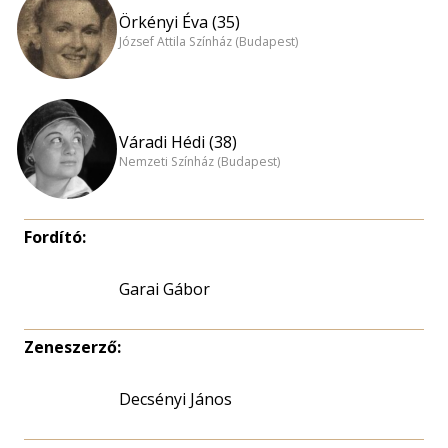
Örkényi Éva (35)
József Attila Színház (Budapest)
Váradi Hédi (38)
Nemzeti Színház (Budapest)
Fordító:
Garai Gábor
Zeneszerző:
Decsényi János