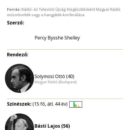
Forrás:
Rádió- és Televízió Újság; Kiegészítésként Magyar Rádió
műsorboríték vagy a hangjáték konferálása
Szerző:
Percy Bysshe Shelley
Rendező:
Solymosi Ottó (40)
Magyar Rádió (Budapest)
Színészek:
(15 fő, átl. 44 év)
Életkori
eloszlás
nagyítása
Básti Lajos (56)