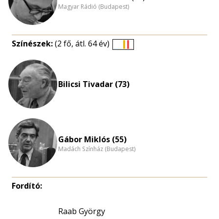
Magyar Rádió (Budapest)
Színészek:
(2 fő, átl. 64 év)
Életkori
eloszlás
nagyítása
Bilicsi Tivadar (73)
Gábor Miklós (55)
Madách Színház (Budapest)
Fordító:
Raab György