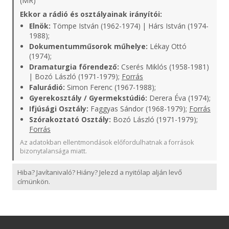
(MR)
Ekkor a rádió és osztályainak irányítói:
Elnök:
Tömpe István (1962-1974) | Hárs István (1974-
1988);
Dokumentumműsorok műhelye:
Lékay Ottó
(1974);
Dramaturgia főrendező:
Cserés Miklós (1958-1981)
| Bozó László (1971-1979);
Forrás
Falurádió:
Simon Ferenc (1967-1988);
Gyerekosztály / Gyermekstúdió:
Derera Éva (1974);
Ifjúsági Osztály:
Faggyas Sándor (1968-1979);
Forrás
Szórakoztató Osztály:
Bozó László (1971-1979);
Forrás
Az adatokban ellentmondások előfordulhatnak a források
bizonytalansága miatt.
Hiba? Javítanivaló? Hiány? Jelezd a nyitólap alján levő
címünkön.