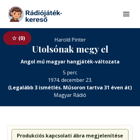
Tovább a navigációhoz
Tovább a tartalomhoz
Menü
0
Harold Pinter
Utolsónak megy el
Angol mű magyar hangjáték-változata
5 perc
1974. december 23.
(Legalább 3 ismétlés. Műsoron tartva 31 éven át)
Magyar Rádió
Produkciós kapcsolati ábra megjelenítése