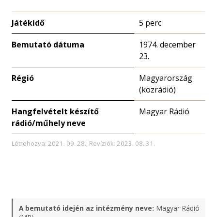
Játékidő
5 perc
Bemutató dátuma
1974. december
23.
Régió
Magyarország
(közrádió)
Hangfelvételt készítő
Magyar Rádió
rádió/műhely neve
Létrehozva: 2021. 09. 28.; Revíziók: 2023. 08. 31.
A bemutató idején az intézmény neve:
Magyar Rádió