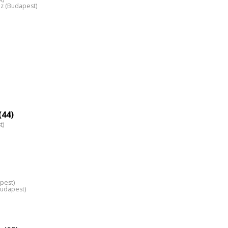
áz (Budapest)
(44)
t)
pest)
Budapest)