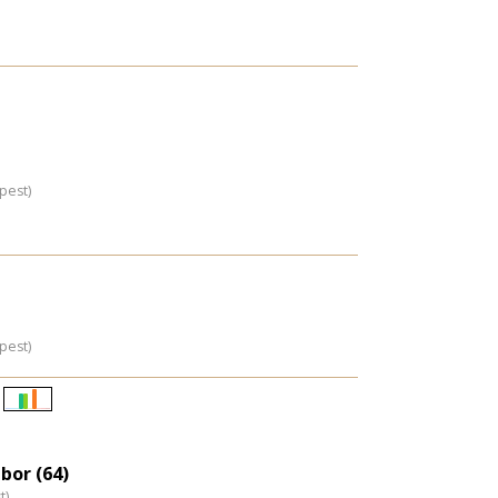
pest)
pest)
Életkori
eloszlás
nagyítása
bor (64)
t)