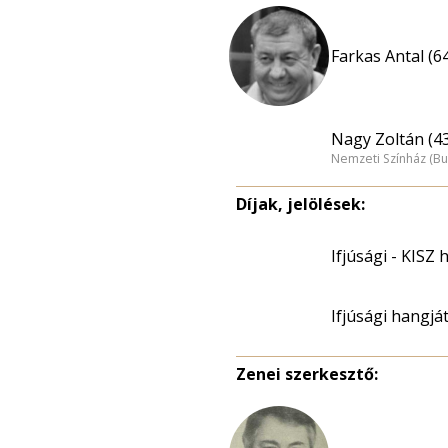
Farkas Antal (6
Nagy Zoltán (4
Nemzeti Színház (B
Díjak, jelölések:
Ifjúsági - KISZ
Ifjúsági hangját
Zenei szerkesztő: