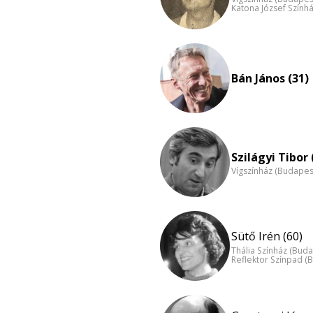
Katona József Szính
Bán János (31)
Szilágyi Tibor 
Vígszínház (Budapes
Sütő Irén (60)
Thália Színház (Buda
Reflektor Színpad (