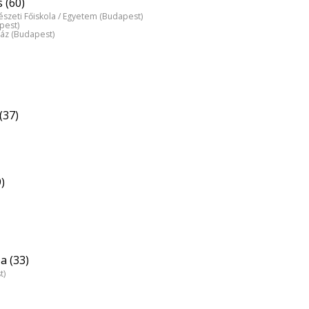
 (60)
észeti Főiskola / Egyetem (Budapest)
pest)
ház (Budapest)
(37)
)
a (33)
t)