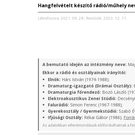
Hangfelvételt készítő rádió/műhely ne
Létrehozva: 2021. 09. 28.; Revíziók: 2023. 12. 17.
A bemutató idején az intézmény neve:
Mag
Ekkor a rádió és osztályainak irányítói:
Elnök:
Hárs István (1974-1988);
Dramaturg-igazgató (Drámai Osztály):
B
Dramaturgia főrendező:
Bozó László (19
Elektroakusztikus Zenei Stúdió:
Decsényi
Falurádió:
Simon Ferenc (1967-1988);
Gyerekosztály / Gyermekstúdió:
Szabó Év
Ifjúsági Osztály:
Rékai Gábor (1986);
Forrá
Az adatokban ellentmondások előfordulhatnak a for