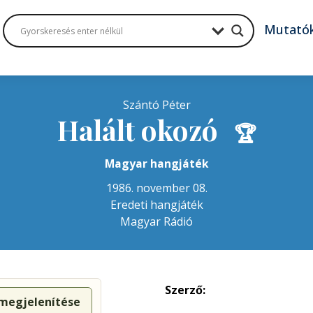
Mutató
Szántó Péter
Halált okozó
🏆
Magyar hangjáték
1986. november 08.
Eredeti hangjáték
Magyar Rádió
Szerző:
 megjelenítése