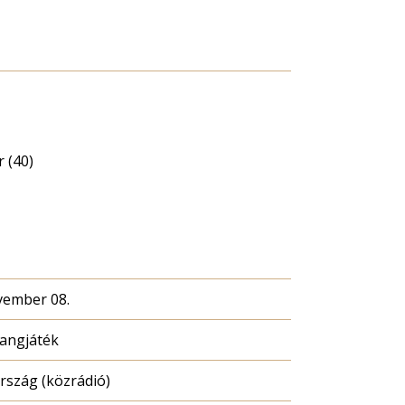
 (40)
vember 08.
hangjáték
szág (közrádió)