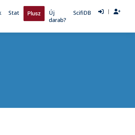
|
k
Stat
Új
ScifiDB
Plusz
darab?