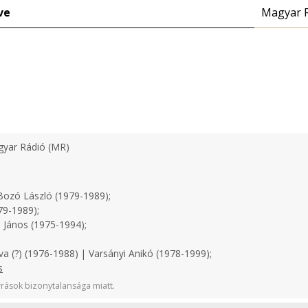
ve
Magyar 
yar Rádió (MR)
ozó László (1979-1989);
79-1989);
 János (1975-1994);
a (?) (1976-1988) | Varsányi Anikó (1978-1999);
s
rások bizonytalansága miatt.