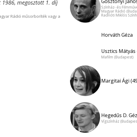
Gosztonyi János
t 1986, megosztott 1. díj
Színház- és Filmműv
Magyar Rádió (Buda
Radnóti Miklós Szín
Magyar Rádió műsorboríték vagy a
Horváth Géza
Usztics Mátyás 
Mafilm (Budapest)
Margitai Ági (49
Hegedűs D. Géz
Vígszínház (Budapes