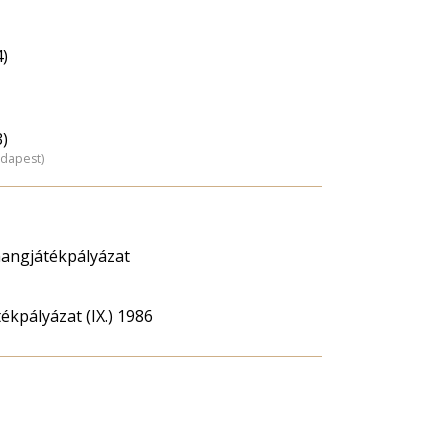
4)
3)
udapest)
 hangjátékpályázat
ékpályázat (IX.) 1986