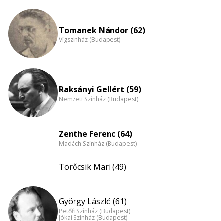
Életkori
eloszlás
nagyítása
Tomanek Nándor (62)
Vígszínház (Budapest)
Raksányi Gellért (59)
Nemzeti Színház (Budapest)
Zenthe Ferenc (64)
Madách Színház (Budapest)
Törőcsik Mari (49)
György László (61)
Petőfi Színház (Budapest)
Jókai Színház (Budapest)