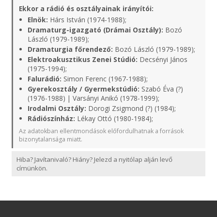
Ekkor a rádió és osztályainak irányítói:
Elnök:
Hárs István (1974-1988);
Dramaturg-igazgató (Drámai Osztály):
Bozó
László (1979-1989);
Dramaturgia főrendező:
Bozó László (1979-1989);
Elektroakusztikus Zenei Stúdió:
Decsényi János
(1975-1994);
Falurádió:
Simon Ferenc (1967-1988);
Gyerekosztály / Gyermekstúdió:
Szabó Éva (?)
(1976-1988) | Varsányi Anikó (1978-1999);
Irodalmi Osztály:
Dorogi Zsigmond (?) (1984);
Rádiószínház:
Lékay Ottó (1980-1984);
Az adatokban ellentmondások előfordulhatnak a források
bizonytalansága miatt.
Hiba? Javítanivaló? Hiány? Jelezd a nyitólap alján levő
címünkön.