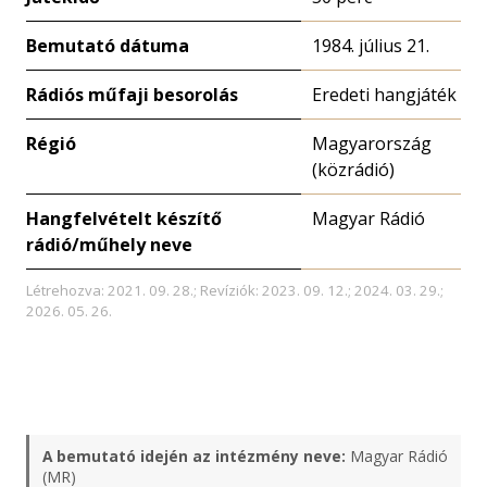
Bemutató dátuma
1984. július 21.
Rádiós műfaji besorolás
Eredeti hangjáték
Régió
Magyarország
(közrádió)
Hangfelvételt készítő
Magyar Rádió
rádió/műhely neve
Létrehozva: 2021. 09. 28.; Revíziók: 2023. 09. 12.; 2024. 03. 29.;
2026. 05. 26.
A bemutató idején az intézmény neve:
Magyar Rádió
(MR)