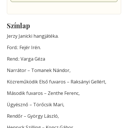
Színlap
Jerzy Janicki hangjátéka.
Ford.: Fejér Irén.
Rend.: Varga Géza
Narrátor – Tomanek Nándor,
Közreműködik Első fuvaros – Raksányi Gellért,
Második fuvaros – Zenthe Ferenc,
Ügyésznő – Törőcsik Mari,
Rendőr – György László,
Henryck Szilling – Koncz Gábor,