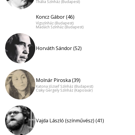
Thália Színház (Budapest)
Koncz Gábor (46)
Vígszínház (Budapest)
Madách Színház (Budapest)
Horváth Sándor (52)
Molnár Piroska (39)
Katona József Színház (Budapest)
Csiky Gergely Színház (Kaposvár)
Vajda László (színművész) (41)