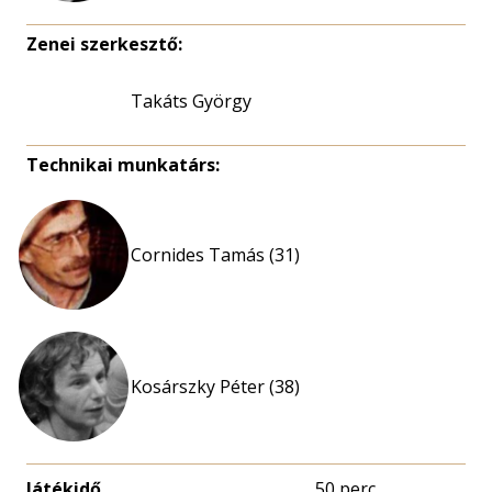
Zenei szerkesztő:
Takáts György
Technikai munkatárs:
Cornides Tamás (31)
Kosárszky Péter (38)
Játékidő
50 perc