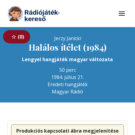
Tovább a navigációhoz
Tovább a tartalomhoz
Menü
0
Jerzy Janicki
Halálos ítélet (1984)
Lengyel hangjáték magyar változata
50 perc
1984. július 21.
Eredeti hangjáték
Magyar Rádió
Produkciós kapcsolati ábra megjelenítése