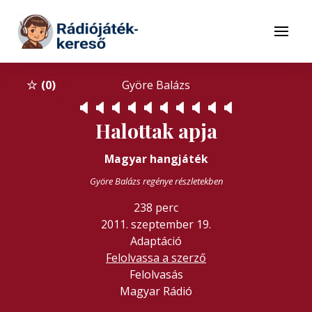
Tovább a navigációhoz
Tovább a tartalomhoz
Menü
0
Györe Balázs
🔈
🔈
🔈
🔈
🔈
🔈
🔈
🔈
🔈
🔈
Halottak apja
Magyar hangjáték
Györe Balázs regénye részletekben
238 perc
2011. szeptember 19.
Adaptáció
Felolvassa a szerző
Felolvasás
Magyar Rádió