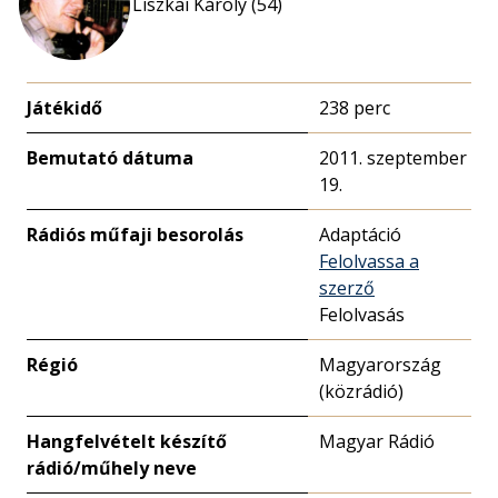
Liszkai Károly (54)
Játékidő
238 perc
Bemutató dátuma
2011. szeptember
19.
Rádiós műfaji besorolás
Adaptáció
Felolvassa a
szerző
Felolvasás
Régió
Magyarország
(közrádió)
Hangfelvételt készítő
Magyar Rádió
rádió/műhely neve