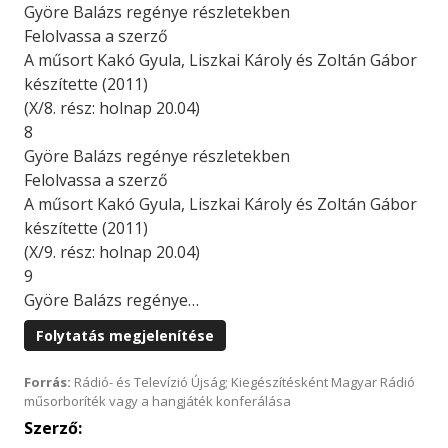
Györe Balázs regénye részletekben
Felolvassa a szerző
A műsort Kakó Gyula, Liszkai Károly és Zoltán Gábor
készítette (2011)
(X/8. rész: holnap 20.04)
8
Györe Balázs regénye részletekben
Felolvassa a szerző
A műsort Kakó Gyula, Liszkai Károly és Zoltán Gábor
készítette (2011)
(X/9. rész: holnap 20.04)
9
Györe Balázs regénye…
Folytatás megjelenítése
Forrás:
Rádió- és Televízió Újság; Kiegészítésként Magyar Rádió
műsorboríték vagy a hangjáték konferálása
Szerző: