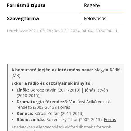
Forrásmű típusa
Regény
Szövegforma
Felolvasás
Létrehozva: 2021. 09. 28.; Revíziók: 2024. 04. 04.; 2024. 04. 11.
A bemutató idején az intézmény neve:
Magyar Rádió
(MR)
Ekkor a rádió és osztályainak irányítói:
Elnök:
Böröcz István (2011-2013) | Jónás István
(2010-2015);
Dramaturgia főrendező:
Varsányi Anikó vezető
rendező (2002-2013);
Forrás
Kaneta:
Kőrösi Zoltán (2011-2013);
Rádiószínház:
Solténszky Tibor (2002-2013);
Forrás
Az adatokban ellentmondások előfordulhatnak a források