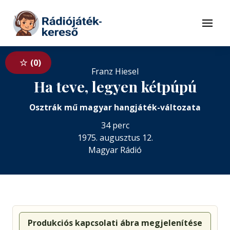
Tovább a navigációhoz
Tovább a tartalomhoz
Menü
0
Franz Hiesel
Ha teve, legyen kétpúpú
Osztrák mű magyar hangjáték-változata
34 perc
1975. augusztus 12.
Magyar Rádió
Produkciós kapcsolati ábra megjelenítése