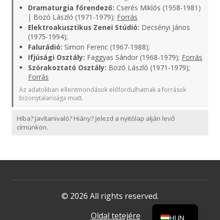
Dramaturgia főrendező:
Cserés Miklós (1958-1981)
| Bozó László (1971-1979);
Forrás
Elektroakusztikus Zenei Stúdió:
Decsényi János
(1975-1994);
Falurádió:
Simon Ferenc (1967-1988);
Ifjúsági Osztály:
Faggyas Sándor (1968-1979);
Forrás
Szórakoztató Osztály:
Bozó László (1971-1979);
Forrás
Az adatokban ellentmondások előfordulhatnak a források
bizonytalansága miatt.
Hiba? Javítanivaló? Hiány? Jelezd a nyitólap alján levő
címünkön.
© 2026 All rights reserved.
Oldal tetejére
HUN