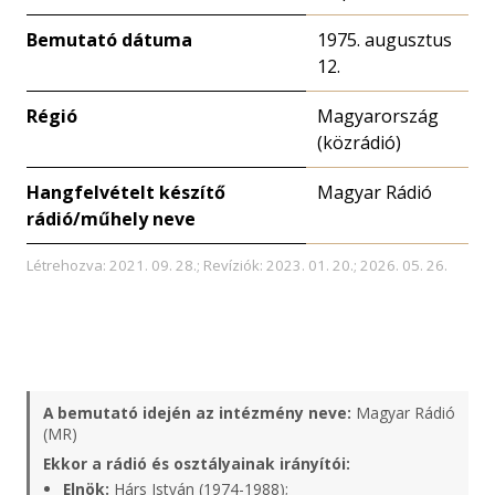
Bemutató dátuma
1975. augusztus
12.
Régió
Magyarország
(közrádió)
Hangfelvételt készítő
Magyar Rádió
rádió/műhely neve
Létrehozva: 2021. 09. 28.; Revíziók: 2023. 01. 20.; 2026. 05. 26.
A bemutató idején az intézmény neve:
Magyar Rádió
(MR)
Ekkor a rádió és osztályainak irányítói:
Elnök:
Hárs István (1974-1988);