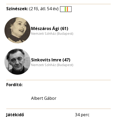
Színészek:
(2 fő, átl. 54 év)
Életkori
eloszlás
nagyítása
Mészáros Ági (61)
Nemzeti Színház (Budapest)
Sinkovits Imre (47)
Nemzeti Színház (Budapest)
Fordító:
Albert Gábor
Játékidő
34 perc