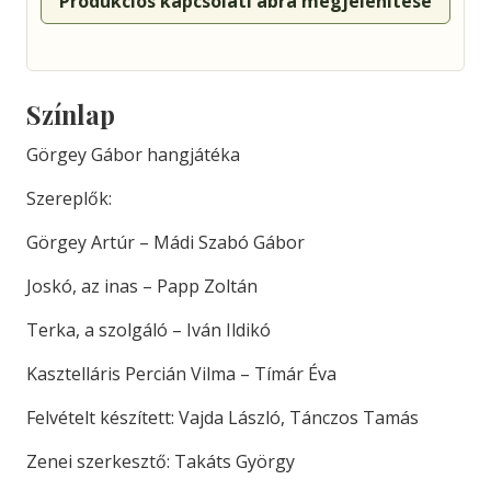
Produkciós kapcsolati ábra megjelenítése
Színlap
Görgey Gábor hangjátéka
Szereplők:
Görgey Artúr – Mádi Szabó Gábor
Joskó, az inas – Papp Zoltán
Terka, a szolgáló – Iván Ildikó
Kasztelláris Percián Vilma – Tímár Éva
Felvételt készített: Vajda László, Tánczos Tamás
Zenei szerkesztő: Takáts György