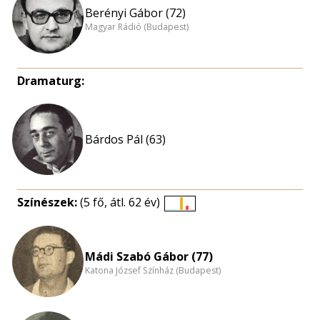
Berényi Gábor (72)
Magyar Rádió (Budapest)
Dramaturg:
Bárdos Pál (63)
Színészek:
(5 fő, átl. 62 év)
Életkori
eloszlás
nagyítása
Mádi Szabó Gábor (77)
Katona József Színház (Budapest)