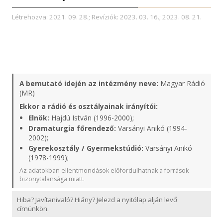
Létrehozva: 2021. 09. 28.; Revíziók: 2023. 03. 16.; 2023. 08. 21.
A bemutató idején az intézmény neve:
Magyar Rádió
(MR)
Ekkor a rádió és osztályainak irányítói:
Elnök:
Hajdú István (1996-2000);
Dramaturgia főrendező:
Varsányi Anikó (1994-
2002);
Gyerekosztály / Gyermekstúdió:
Varsányi Anikó
(1978-1999);
Az adatokban ellentmondások előfordulhatnak a források
bizonytalansága miatt.
Hiba? Javítanivaló? Hiány? Jelezd a nyitólap alján levő
címünkön.