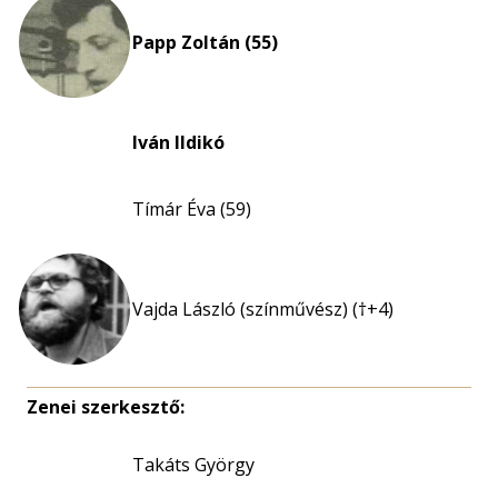
Papp Zoltán (55)
Iván Ildikó
Tímár Éva (59)
Vajda László (színművész) (†+4)
Zenei szerkesztő:
Takáts György