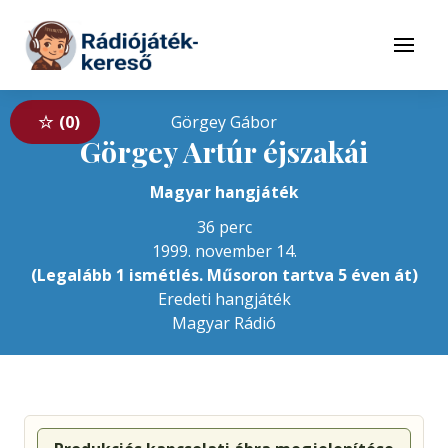
Tovább a navigációhoz
Tovább a tartalomhoz
Menü
0
Görgey Gábor
Görgey Artúr éjszakái
Magyar hangjáték
36 perc
1999. november 14.
(Legalább 1 ismétlés. Műsoron tartva 5 éven át)
Eredeti hangjáték
Magyar Rádió