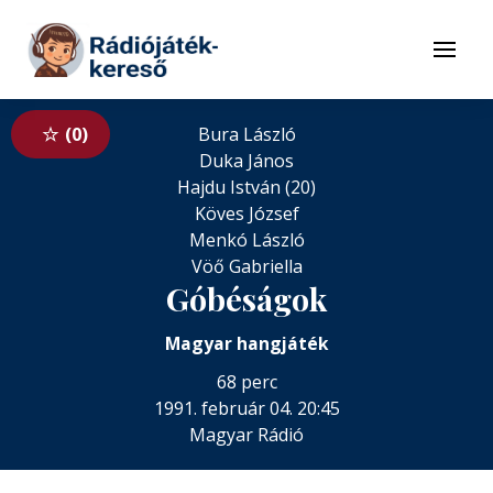
Tovább a navigációhoz
Tovább a tartalomhoz
Menü
0
Bura László
Duka János
Hajdu István (20)
Köves József
Menkó László
Vöő Gabriella
Góbéságok
Magyar hangjáték
68 perc
1991. február 04. 20:45
Magyar Rádió