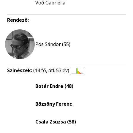
Vöő Gabriella
Rendező:
Pós Sándor (55)
Színészek:
(14 fő, átl. 53 év)
Életkori
eloszlás
Botár Endre (48)
nagyítása
Bőzsöny Ferenc
Csala Zsuzsa (58)