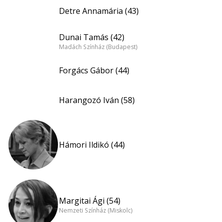
Detre Annamária (43)
Dunai Tamás (42)
Madách Színház (Budapest)
Forgács Gábor (44)
Harangozó Iván (58)
Hámori Ildikó (44)
Margitai Ági (54)
Nemzeti Színház (Miskolc)