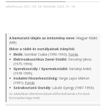
Létrehozva: 2021. 09. 28.; Revíziók: 2023. 01. 16.
A bemutató idején az intézmény neve:
Magyar Rádió
(MR)
Ekkor a rádió és osztályainak irányítói:
Elnök:
Gombár Csaba (1990-1993);
Forrás
Elektroakusztikus Zenei Stúdió:
Decsényi János
(1975-1994);
Gyerekosztály / Gyermekstúdió:
Varsányi Anikó
(1978-1999);
Irodalmi Főszerkesztőség:
Varga Lajos Márton
(1991);
Forrás
Szórakoztató Osztály:
László György (1987-1993);
Az adatokban ellentmondások előfordulhatnak a források
bizonytalansága miatt.