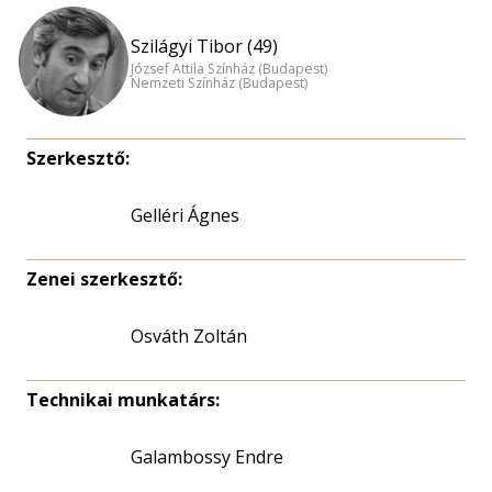
Szilágyi Tibor (49)
József Attila Színház (Budapest)
Nemzeti Színház (Budapest)
Szerkesztő:
Gelléri Ágnes
Zenei szerkesztő:
Osváth Zoltán
Technikai munkatárs:
Galambossy Endre