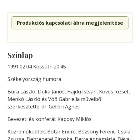
Produkciós kapcsolati ábra megjelenítése
Színlap
1991.02.04 Kossuth 20.45
Székelyország humora
Bura László, Duka János, Hajdu István, Köves József,
Menkó László és Vöő Gabriella műveiből
szerkesztette: dr. Gelléri Ágnes
Bevezeti és konferál: Kaposy Miklós
Közreműködtek: Botár Endre, Bőzsöny Ferenc, Csala
Zsuzsa, Debrenetei Piroska, Detre Annamária, Dévai