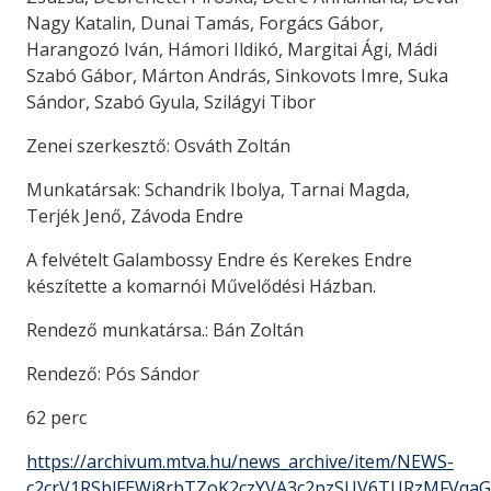
Nagy Katalin, Dunai Tamás, Forgács Gábor,
Harangozó Iván, Hámori Ildikó, Margitai Ági, Mádi
Szabó Gábor, Márton András, Sinkovots Imre, Suka
Sándor, Szabó Gyula, Szilágyi Tibor
Zenei szerkesztő: Osváth Zoltán
Munkatársak: Schandrik Ibolya, Tarnai Magda,
Terjék Jenő, Závoda Endre
A felvételt Galambossy Endre és Kerekes Endre
készítette a komarnói Művelődési Házban.
Rendező munkatársa.: Bán Zoltán
Rendező: Pós Sándor
62 perc
https://archivum.mtva.hu/news_archive/item/NEWS-
c2crV1RSblFEWi8rbTZoK2czYVA3c2pzSUV6TURzMFVqa