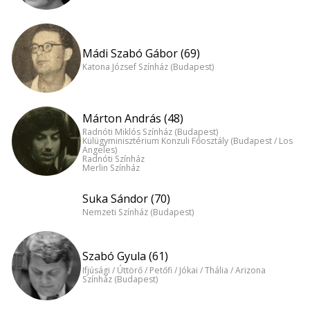
Mádi Szabó Gábor (69)
Katona József Színház (Budapest)
Márton András (48)
Radnóti Miklós Színház (Budapest)
Külügyminisztérium Konzuli Főosztály (Budapest / Los
Angeles)
Radnóti Színház
Merlin Színház
Suka Sándor (70)
Nemzeti Színház (Budapest)
Szabó Gyula (61)
Ifjúsági / Úttörő / Petőfi / Jókai / Thália / Arizona
Színház (Budapest)