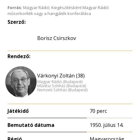
Forrás:
Magyar Rádió; Kiegészítésként Magyar Rádió
műsorboríték vagy a hangjáték konferálása
Szerző:
Borisz Csirszkov
Rendező:
Várkonyi Zoltán (38)
Magyar Rádió (Budapest)
Művész Színház (Budapest)
Nemzeti Színház (Budapest)
Játékidő
70 perc
Bemutató dátuma
1950. július 14.
Régió
Magyarország