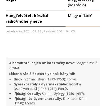
(közrádió)
Hangfelvételt készítő
Magyar Rádió
rádió/műhely neve
Létrehozva: 2021. 09. 28.; Revíziók: 2024. 04. 05.
A bemutató idején az intézmény neve:
Magyar Rádió
Hivatal
Ekkor a rádió és osztályainak irányítói:
Elnök:
Szirmai István (1949-1953);
Forrás
Gyerekosztály / Gyermekstúdió:
Irodalmi
Osztályon belül (1946-1954);
Forrás
Ifjúsági Osztály:
Sándor György (1950-1957);
Ifjúsági- és Gyermekosztály:
D. Huszár Klára
(1950);
Forrás