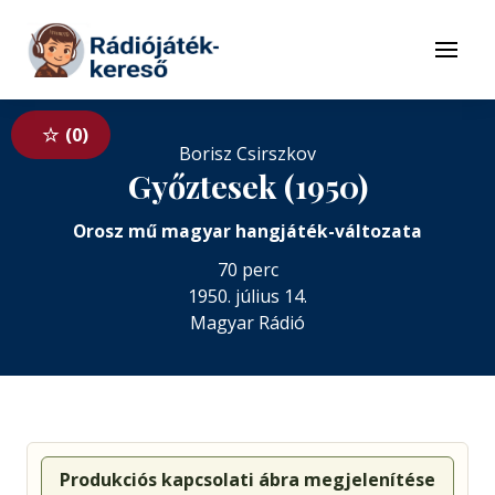
Tovább a navigációhoz
Tovább a tartalomhoz
Menü
0
Borisz Csirszkov
Győztesek (1950)
Orosz mű magyar hangjáték-változata
70 perc
1950. július 14.
Magyar Rádió
Produkciós kapcsolati ábra megjelenítése