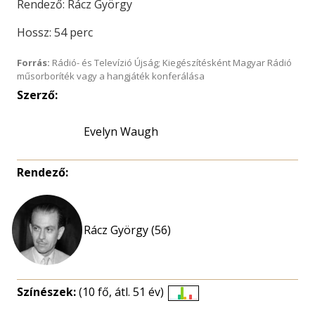
Rendező: Rácz György
Hossz: 54 perc
Forrás:
Rádió- és Televízió Újság; Kiegészítésként Magyar Rádió
műsorboríték vagy a hangjáték konferálása
Szerző:
Evelyn Waugh
Rendező:
Rácz György (56)
Színészek:
(10 fő, átl. 51 év)
Életkori