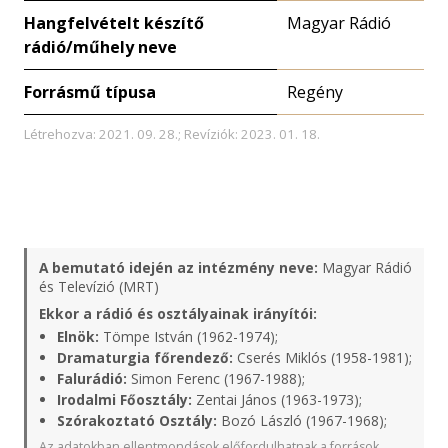
Hangfelvételt készítő
Magyar Rádió
rádió/műhely neve
Forrásmű típusa
Regény
Létrehozva: 2021. 09. 28.; Revíziók: 2023. 01. 18.
A bemutató idején az intézmény neve:
Magyar Rádió
és Televízió (MRT)
Ekkor a rádió és osztályainak irányítói:
Elnök:
Tömpe István (1962-1974);
Dramaturgia főrendező:
Cserés Miklós (1958-1981);
Falurádió:
Simon Ferenc (1967-1988);
Irodalmi Főosztály:
Zentai János (1963-1973);
Szórakoztató Osztály:
Bozó László (1967-1968);
Az adatokban ellentmondások előfordulhatnak a források