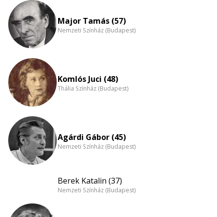
eloszlás
nagyítása
Major Tamás (57)
Nemzeti Színház (Budapest)
Komlós Juci (48)
Thália Színház (Budapest)
Agárdi Gábor (45)
Nemzeti Színház (Budapest)
Berek Katalin (37)
Nemzeti Színház (Budapest)