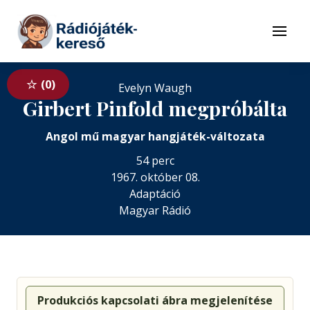
Tovább a navigációhoz
Tovább a tartalomhoz
Menü
0
Evelyn Waugh
Girbert Pinfold megpróbálta
Angol mű magyar hangjáték-változata
54 perc
1967. október 08.
Adaptáció
Magyar Rádió
Produkciós kapcsolati ábra megjelenítése