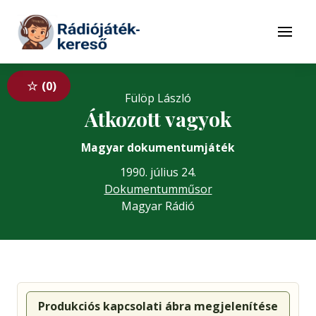
Tovább a navigációhoz
Tovább a tartalomhoz
Menü
0
Fülöp László
Átkozott vagyok
Magyar dokumentumjáték
1990. július 24.
Dokumentumműsor
Magyar Rádió
Produkciós kapcsolati ábra megjelenítése