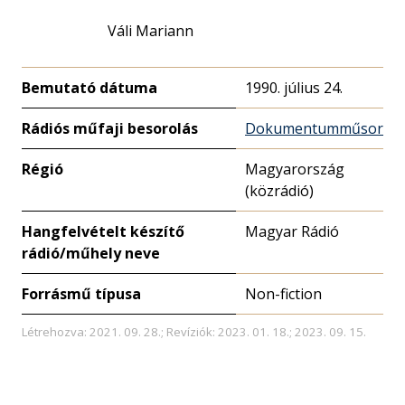
Váli Mariann
Bemutató dátuma
1990. július 24.
Rádiós műfaji besorolás
Dokumentumműsor
Régió
Magyarország
(közrádió)
Hangfelvételt készítő
Magyar Rádió
rádió/műhely neve
Forrásmű típusa
Non-fiction
Létrehozva: 2021. 09. 28.; Revíziók: 2023. 01. 18.; 2023. 09. 15.