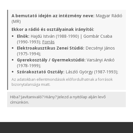
A bemutató idején az intézmény neve:
Magyar Rádió
(MR)
Ekkor a rádió és osztályainak irányítói:
Elnök:
Hajdú István (1988-1990) | Gombár Csaba
(1990-1993);
Forrás
Elektroakusztikus Zenei Stúdió:
Decsényi János
(1975-1994);
Gyerekosztály / Gyermekstúdió:
Varsányi Anikó
(1978-1999);
Szórakoztató Osztály:
László György (1987-1993);
Az adatokban ellentmondások előfordulhatnak a források
bizonytalansága miatt.
Hiba? Javítanivaló? Hiány? Jelezd a nyitólap alján levő
címünkön.