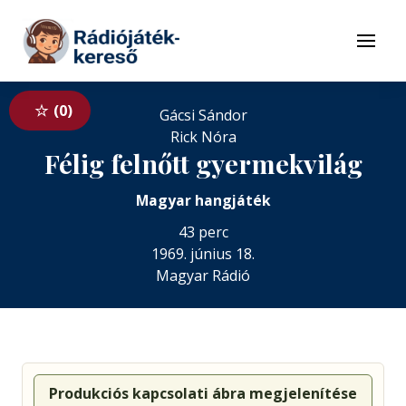
Tovább a navigációhoz
Tovább a tartalomhoz
Menü
0
Gácsi Sándor
Rick Nóra
Félig felnőtt gyermekvilág
Magyar hangjáték
43 perc
1969. június 18.
Magyar Rádió
Produkciós kapcsolati ábra megjelenítése