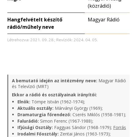
(közrádió)
Hangfelvételt készítő
Magyar Rádió
rádió/műhely neve
Létrehozva: 2021. 09. 28.; Revíziók: 2024. 04. 05.
A bemutató idején az intézmény neve:
Magyar Rádió
és Televízió (MRT)
Ekkor a rádió és osztályainak irányítói:
Elnök:
Tömpe István (1962-1974);
Aktuális osztály:
Márványi György (1969);
Dramaturgia főrendező:
Cserés Miklós (1958-1981);
Falurádió:
Simon Ferenc (1967-1988);
Ifjúsági Osztály:
Faggyas Sándor (1968-1979);
Forrás
Irodalmi Főosztály:
Zentai János (1963-1973);