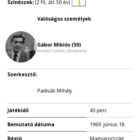
Színészek:
(2 fő, átl. 50 év)
Életkori
eloszlás
Valóságos személyek
nagyítása
Gábor Miklós (50)
Madách Színház (Budapest)
Szerkesztő:
Padisák Mihály
Játékidő
43 perc
Bemutató dátuma
1969. június 18.
Régió
Magyarország