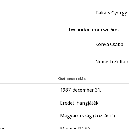
Takáts György
Technikai munkatárs:
Kónya Csaba
Németh Zoltán
Kézi besorolás
1987. december 31.
Eredeti hangjáték
Magyarország (közrádió)
ve
Magyar Rádió