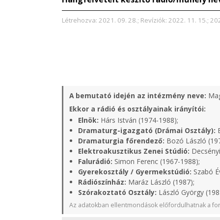
Létrehozva: 2021. 09. 28.; Revíziók: 2022. 11. 15.; 202
A bemutató idején az intézmény neve:
Mag
Ekkor a rádió és osztályainak irányítói:
Elnök:
Hárs István (1974-1988);
Dramaturg-igazgató (Drámai Osztály):
B
Dramaturgia főrendező:
Bozó László (19
Elektroakusztikus Zenei Stúdió:
Decsényi
Falurádió:
Simon Ferenc (1967-1988);
Gyerekosztály / Gyermekstúdió:
Szabó Év
Rádiószínház:
Maráz László (1987);
Szórakoztató Osztály:
László György (198
Az adatokban ellentmondások előfordulhatnak a for