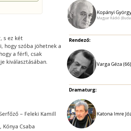
Kopányi György
Magyar Rádió (Buda
, s ez két
Rendező:
i, hogy szóba jöhetnek a
ogy a férfi, csak
je kiválasztásában.
Varga Géza (66
Dramaturg:
 Serfőző – Feleki Kamill
Katona Imre Józ
, Kónya Csaba