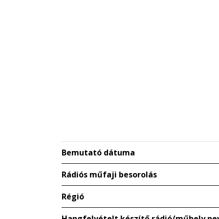
Bemutató dátuma
Rádiós műfaji besorolás
Régió
Hangfelvételt készítő rádió/műhely ne