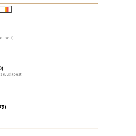
Életkori
eloszlás
nagyítása
udapest)
0)
áz (Budapest)
79)