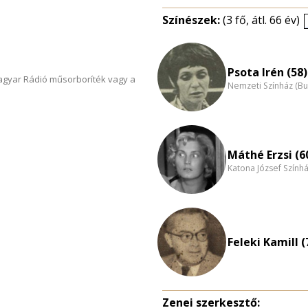
Színészek:
(3 fő, átl. 66 év)
Psota Irén (58)
Magyar Rádió műsorboríték vagy a
Nemzeti Színház (B
Máthé Erzsi (6
Katona József Szính
Feleki Kamill (
Zenei szerkesztő: