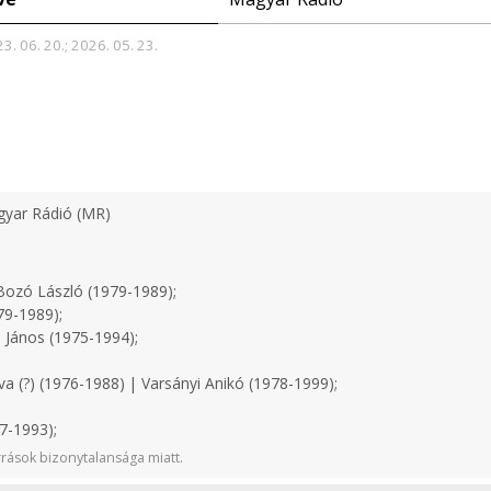
3. 06. 20.; 2026. 05. 23.
yar Rádió (MR)
ozó László (1979-1989);
79-1989);
 János (1975-1994);
a (?) (1976-1988) | Varsányi Anikó (1978-1999);
7-1993);
rások bizonytalansága miatt.