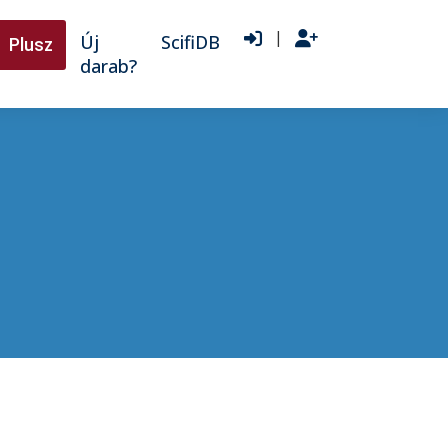
|
Új
ScifiDB
Plusz
darab?