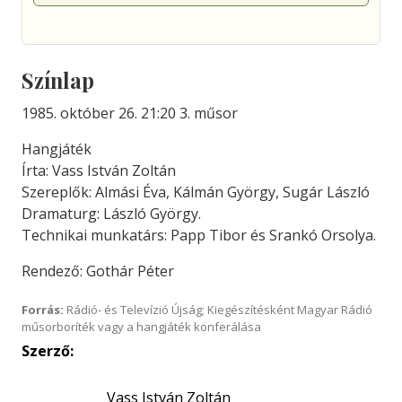
Színlap
1985. október 26. 21:20 3. műsor
Hangjáték
Írta: Vass István Zoltán
Szereplők: Almási Éva, Kálmán György, Sugár László
Dramaturg: László György.
Technikai munkatárs: Papp Tibor és Srankó Orsolya.
Rendező: Gothár Péter
Forrás:
Rádió- és Televízió Újság; Kiegészítésként Magyar Rádió
műsorboríték vagy a hangjáték konferálása
Szerző:
Vass István Zoltán