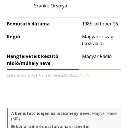
Srankó Orsolya
Bemutató dátuma
1985. október 26.
Régió
Magyarország
(közrádió)
Hangfelvételt készítő
Magyar Rádió
rádió/műhely neve
Létrehozva: 2021. 09. 28.; Revíziók: 2022. 11. 15.
A bemutató idején az intézmény neve:
Magyar Rádió
(MR)
Ekkor a rádió és osztályainak irányítói: