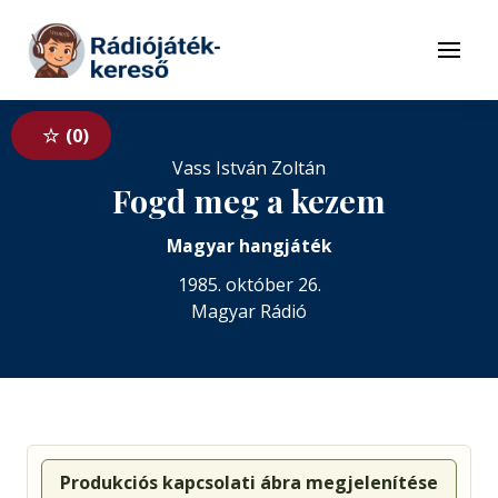
Tovább a navigációhoz
Tovább a tartalomhoz
Menü
0
Vass István Zoltán
Fogd meg a kezem
Magyar hangjáték
1985. október 26.
Magyar Rádió
Produkciós kapcsolati ábra megjelenítése