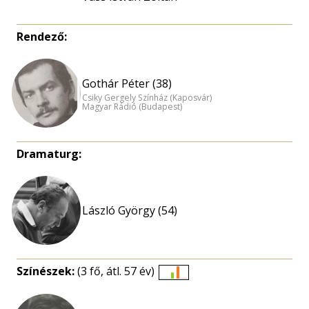
Rendező:
Gothár Péter (38)
Csiky Gergely Színház (Kaposvár)
Magyar Rádió (Budapest)
Dramaturg:
László György (54)
Színészek:
(3 fő, átl. 57 év)
Életkori
eloszlás