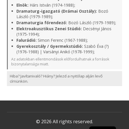
Elnök:
Hárs István (1974-1988);
Dramaturg-igazgató (Drámai Osztály):
Bozó
László (1979-1989);
Dramaturgia főrendező:
Bozó László (1979-1989);
Elektroakusztikus Zenei Stúdió:
Decsényi János
(1975-1994);
Falurádió:
Simon Ferenc (1967-1988);
Gyerekosztály / Gyermekstúdió:
Szabó Éva (?)
(1976-1988) | Varsányi Anikó (1978-1999);
Az adatokban ellentmondások előfordulhatnak a források
bizonytalansága miatt.
Hiba? Javítanivaló? Hiány? Jelezd a nyitólap alján levő
címünkön.
© 2026 All rights reserved.