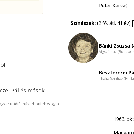
Peter Karvaš
Színészek:
(2 fő, átl. 41 év)
Bánki Zsuzsa (
Vígszínház (Budapes
ból
Beszterczei Pá
Thália Színház (Buda
czei Pál és mások
Magyar Rádió műsorboríték vagy a
1963. ok
Magyaror