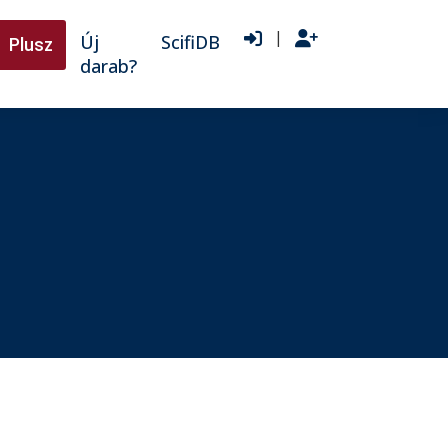
|
Új
ScifiDB
Plusz
darab?