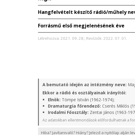
Hangfelvételt készítő rádió/műhely ne
Forrásmű első megjelenésének éve
Létrehozva: 2021. 09. 28.; Revíziók: 2022. 07. 01.
A bemutató idején az intézmény neve:
Mag
Ekkor a rádió és osztályainak irányítói:
Elnök:
Tömpe István (1962-1974);
Dramaturgia főrendező:
Cserés Miklós (1
Irodalmi Főosztály:
Zentai János (1963-197
Az adatokban ellentmondások előfordulhatnak a for
Hiba? Javítanivaló? Hiány? Jelezd a nyitólap alján l