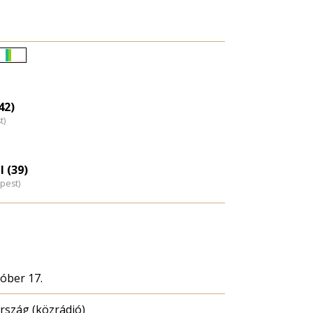
Életkori
eloszlás
nagyítása
42)
t)
l (39)
pest)
tóber 17.
szág (közrádió)