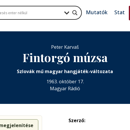
Mutatók
Stat
Peter Karvaš
Fintorgó múzsa
Szlovák mű magyar hangjáték-változata
1963. október 17.
Magyar Rádió
Szerző:
 megjelenítése