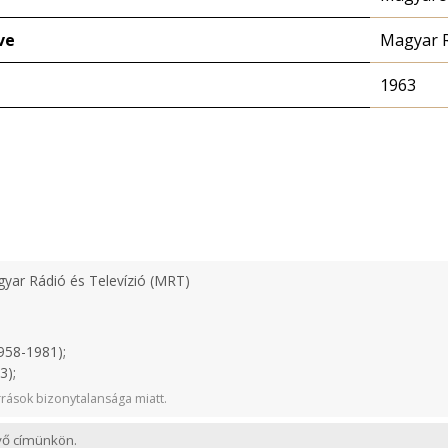
ve
Magyar 
1963
yar Rádió és Televízió (MRT)
958-1981);
3);
rások bizonytalansága miatt.
evő címünkön.