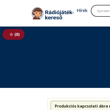
Tovább a navigációhoz
Tovább a tartalomhoz
Hírek
0
Produkciós kapcsolati ábra