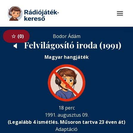
Tovább a navigációhoz
Tovább a tartalomhoz
Menü
0
Bodor Ádám
Felvilágosító iroda (1991)
🔈
Magyar hangjáték
18 perc
1991. augusztus 09.
(Legalább 4 ismétlés. Műsoron tartva 23 éven át)
Adaptáció