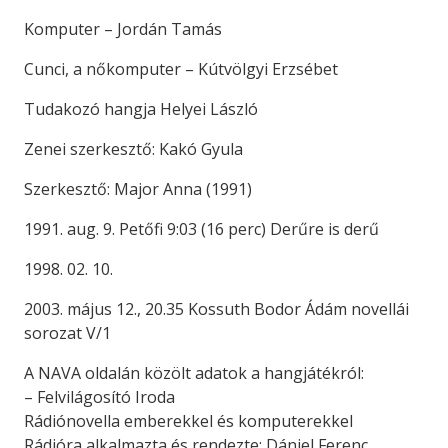
Komputer – Jordán Tamás
Cunci, a nőkomputer – Kútvölgyi Erzsébet
Tudakozó hangja Helyei László
Zenei szerkesztő: Kakó Gyula
Szerkesztő: Major Anna (1991)
1991. aug. 9. Petőfi 9:03 (16 perc) Derűre is derű
1998. 02. 10.
2003. május 12., 20.35 Kossuth Bodor Ádám novellái
sorozat V/1
A NAVA oldalán közölt adatok a hangjátékról:
– Felvilágosító Iroda
Rádiónovella emberekkel és komputerekkel
Rádióra alkalmazta és rendezte: Dániel Ferenc