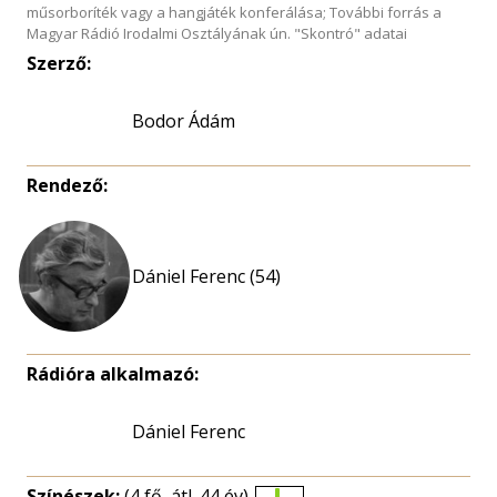
műsorboríték vagy a hangjáték konferálása; További forrás a
Magyar Rádió Irodalmi Osztályának ún. "Skontró" adatai
Szerző:
Bodor Ádám
Rendező:
Dániel Ferenc (54)
Rádióra alkalmazó:
Dániel Ferenc
Színészek:
(4 fő, átl. 44 év)