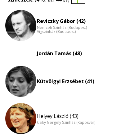
Életkori
eloszlás
nagyítása
Reviczky Gábor (42)
Nemzeti Színház (Budapest)
Vígszínház (Budapest)
Jordán Tamás (48)
Kútvölgyi Erzsébet (41)
Helyey László (43)
Csiky Gergely Színház (Kaposvár)