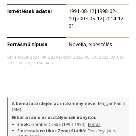
Ismétlések adatai
1991-08-12|1998-02-
10|2003-05-12|2014-12-
01
Forrásmű típusa
Novella, elbeszélés
Létrehozva: 2021. 09. 28.; Revíziók: 2022. 06. 30.; 2023. 03. 08.;
2023. 08. 29.; 2024. 04. 11.
A bemutató idején az intézmény neve:
Magyar Rádió
(MR)
Ekkor a rádió és osztályainak irányítói:
Elnök:
Gombár Csaba (1990-1993);
Forrás
Elektroakusztikus Zenei Stúdió:
Decsényi János