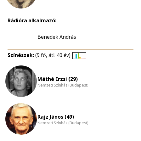
Rádióra alkalmazó:
Benedek András
Színészek:
(9 fő, átl. 40 év)
Életkori
eloszlás
nagyítása
Máthé Erzsi (29)
Nemzeti Színház (Budapest)
Rajz János (49)
Nemzeti Színház (Budapest)