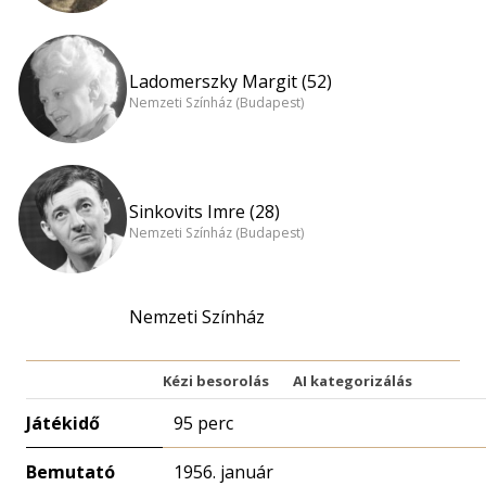
Ladomerszky Margit (52)
Nemzeti Színház (Budapest)
Sinkovits Imre (28)
Nemzeti Színház (Budapest)
Nemzeti Színház
Kézi besorolás
AI kategorizálás
Játékidő
95 perc
Bemutató
1956. január