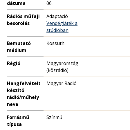
dátuma
06.
Rádiós műfaji
Adaptáció
besorolás
Vendégjáték a
stúdióban
Bemutató
Kossuth
médium
Régió
Magyarország
(közrádió)
Hangfelvételt
Magyar Rádió
készítő
rádió/műhely
neve
Forrásmű
Színmű
típusa