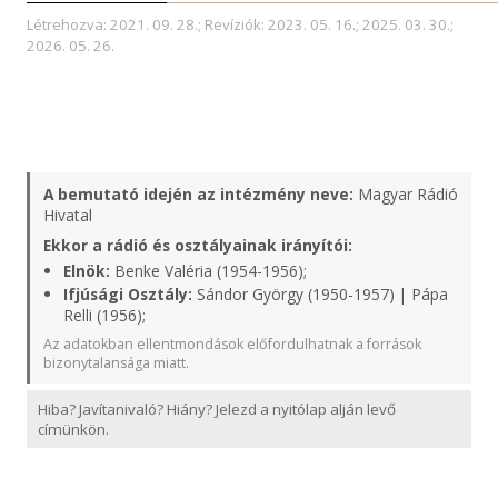
Létrehozva: 2021. 09. 28.; Revíziók: 2023. 05. 16.; 2025. 03. 30.;
2026. 05. 26.
A bemutató idején az intézmény neve:
Magyar Rádió
Hivatal
Ekkor a rádió és osztályainak irányítói:
Elnök:
Benke Valéria (1954-1956);
Ifjúsági Osztály:
Sándor György (1950-1957) | Pápa
Relli (1956);
Az adatokban ellentmondások előfordulhatnak a források
bizonytalansága miatt.
Hiba? Javítanivaló? Hiány? Jelezd a nyitólap alján levő
címünkön.