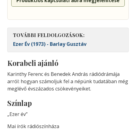
Produkciós kapcsolati ábra megjelenítése
TOVÁBBI FELDOLGOZÁSOK:
Ezer Év (1973) - Barlay Gusztáv
Korabeli ajánló
Karinthy Ferenc és Benedek András rádiódrámája
arról: hogyan számoljuk fel a népünk tudatában még
meglévő évszázados csökevényeiket.
Színlap
„Ezer év”
Mai írók rádiószínháza