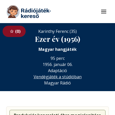
Tovább a navigációhoz
Tovább a tartalomhoz
Menü
0
Karinthy Ferenc (35)
Ezer év (1956)
Magyar hangjáték
95 perc
1956. január 06.
Adaptáció
Vendégjáték a stúdióban
Magyar Rádió