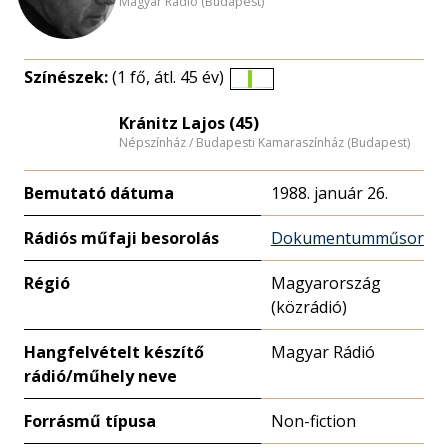
Magyar Rádió (Budapest)
Színészek:
(1 fő, átl. 45 év)
Életkori
eloszlás
Kránitz Lajos (45)
Népszínház / Budapesti Kamaraszínház (Budapest)
nagyítása
Bemutató dátuma
1988. január 26.
Rádiós műfaji besorolás
Dokumentumműsor
Régió
Magyarország
(közrádió)
Hangfelvételt készítő
Magyar Rádió
rádió/műhely neve
Forrásmű típusa
Non-fiction