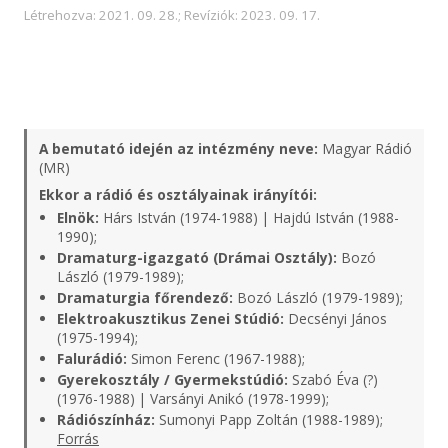
Létrehozva: 2021. 09. 28.; Revíziók: 2023. 09. 17.
A bemutató idején az intézmény neve:
Magyar Rádió
(MR)
Ekkor a rádió és osztályainak irányítói:
Elnök:
Hárs István (1974-1988) | Hajdú István (1988-
1990);
Dramaturg-igazgató (Drámai Osztály):
Bozó
László (1979-1989);
Dramaturgia főrendező:
Bozó László (1979-1989);
Elektroakusztikus Zenei Stúdió:
Decsényi János
(1975-1994);
Falurádió:
Simon Ferenc (1967-1988);
Gyerekosztály / Gyermekstúdió:
Szabó Éva (?)
(1976-1988) | Varsányi Anikó (1978-1999);
Rádiószínház:
Sumonyi Papp Zoltán (1988-1989);
Forrás