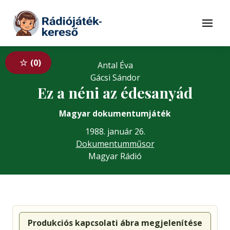
Tovább a navigációhoz
Tovább a tartalomhoz
Menü
0
Antal Éva
Gácsi Sándor
Ez a néni az édesanyád
Magyar dokumentumjáték
1988. január 26.
Dokumentumműsor
Magyar Rádió
Produkciós kapcsolati ábra megjelenítése