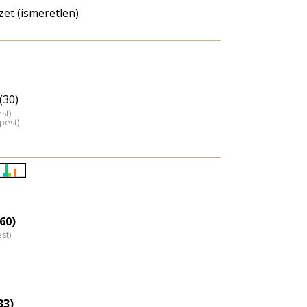
et (ismeretlen)
(30)
st)
pest)
Életkori
eloszlás
nagyítása
60)
st)
33)