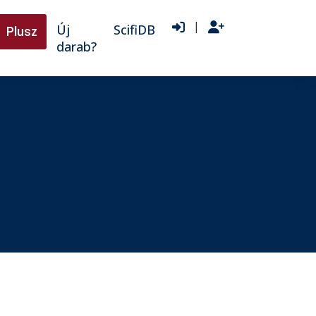
|
Új
ScifiDB
Plusz
darab?