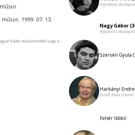
Vígszínház (Budapes
 műsor.
. műsor, 1999. 07. 13.
Nagy Gábor (3
Vígszínház (Budapes
Magyar Rádió műsorboríték vagy a
Szersén Gyula (
Harkányi Endre 
József Attila Színhá
Fehér Ildikó