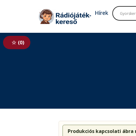
Tovább a navigációhoz
Tovább a tartalomhoz
Hírek
0
Produkciós kapcsolati ábra