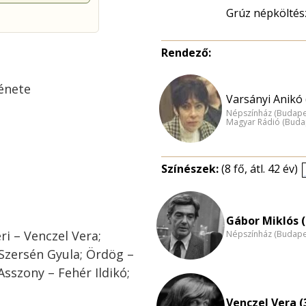
Grúz népköltész
Rendező:
énete
Varsányi Anikó 
Népszínház (Budape
Magyar Rádió (Buda
Színészek:
(8 fő, átl. 42 év)
Gábor Miklós (
ri – Venczel Vera;
Népszínház (Budape
zersén Gyula; Ördög –
Asszony – Fehér Ildikó;
Venczel Vera (