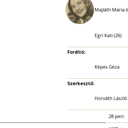
Majláth Mária (
Egri Kati (26)
Fordító:
Képes Géza
Szerkesztő:
Horváth László
28 perc