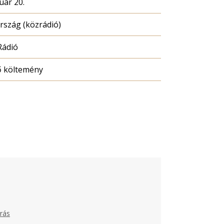
uár 20.
szág (közrádió)
Rádió
ő költemény
rás