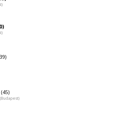
t)
0)
t)
39)
(45)
z (Budapest)