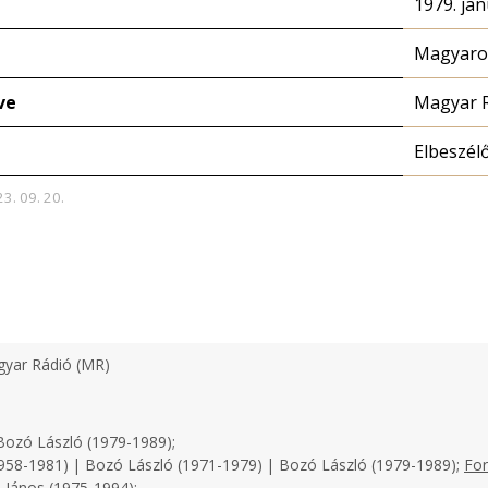
1979. jan
Magyaror
ve
Magyar 
Elbeszél
23. 09. 20.
yar Rádió (MR)
ozó László (1979-1989);
958-1981) | Bozó László (1971-1979) | Bozó László (1979-1989);
For
 János (1975-1994);