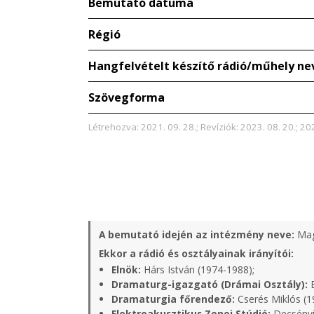
Bemutató dátuma
Régió
Hangfelvételt készítő rádió/műhely ne
Szövegforma
Létrehozva: 2021. 09. 28.; Revíziók: 2023. 08. 20.; 20
A bemutató idején az intézmény neve:
Mag
Ekkor a rádió és osztályainak irányítói:
Elnök:
Hárs István (1974-1988);
Dramaturg-igazgató (Drámai Osztály):
B
Dramaturgia főrendező:
Cserés Miklós (1
Elektroakusztikus Zenei Stúdió:
Decsényi