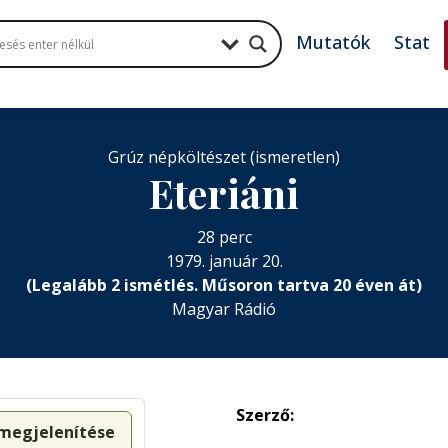
Mutatók
Stat
Grúz népköltészet (ismeretlen)
Eteriáni
28 perc
1979. január 20.
(Legalább 2 ismétlés. Műsoron tartva 20 éven át)
Magyar Rádió
Szerző:
 megjelenítése