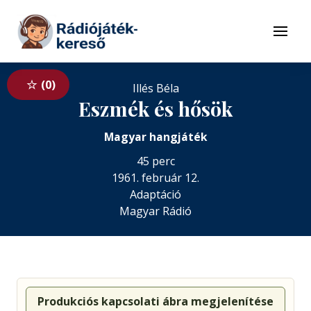
Tovább a navigációhoz
Tovább a tartalomhoz
Menü
0
Illés Béla
Eszmék és hősök
Magyar hangjáték
45 perc
1961. február 12.
Adaptáció
Magyar Rádió
Produkciós kapcsolati ábra megjelenítése