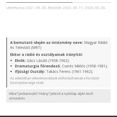
Létrehozva: 2021. 09. 28.; Revíziók: 2023. 09. 11.; 2026. 05. 26.
A bemutató idején az intézmény neve:
Magyar Rádió
és Televízió (MRT)
Ekkor a rádió és osztályainak irányítói:
Elnök:
Gács László (1958-1962);
Dramaturgia főrendező:
Cserés Miklós (1958-1981);
Ifjúsági Osztály:
Takács Ferenc (1961-1962);
Az adatokban ellentmondások előfordulhatnak a források
bizonytalansága miatt.
Hiba? Javítanivaló? Hiány? Jelezd a nyitólap alján levő
címünkön.