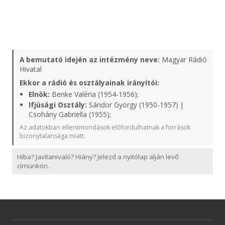
A bemutató idején az intézmény neve:
Magyar Rádió
Hivatal
Ekkor a rádió és osztályainak irányítói:
Elnök:
Benke Valéria (1954-1956);
Ifjúsági Osztály:
Sándor György (1950-1957) |
Csohány Gabriella (1955);
Az adatokban ellentmondások előfordulhatnak a források
bizonytalansága miatt.
Hiba? Javítanivaló? Hiány? Jelezd a nyitólap alján levő
címünkön.