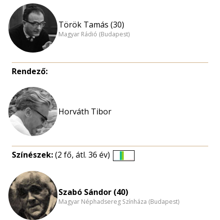
Török Tamás (30)
Magyar Rádió (Budapest)
Rendező:
Színészek:
(2 fő, átl. 36 év)
Életkori
eloszlás
nagyítása
Szabó Sándor (40)
Magyar Néphadsereg Színháza (Budapest)