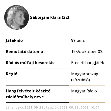
Gáborjáni Klára (32)
Játékidő
99 perc
Bemutató dátuma
1955. október 03.
Rádiós műfaji besorolás
Eredeti hangjáték
Régió
Magyarország
(közrádió)
Hangfelvételt készítő
Magyar Rádió
rádió/műhely neve
Létrehozva: 2021. 09. 28.; Revíziók: 2023. 09. 22.; 2023. 10. 01.