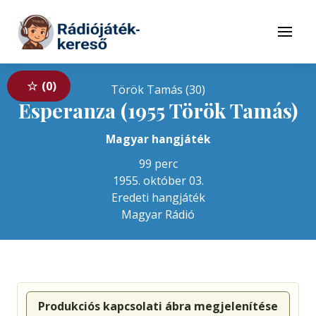
Tovább a navigációhoz
Tovább a tartalomhoz
Menü
0
Török Tamás (30)
Esperanza (1955 Török Tamás)
Magyar hangjáték
99 perc
1955. október 03.
Eredeti hangjáték
Magyar Rádió
Produkciós kapcsolati ábra megjelenítése