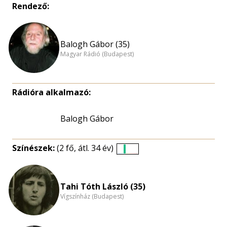
Rendező:
Balogh Gábor (35)
Magyar Rádió (Budapest)
Rádióra alkalmazó:
Balogh Gábor
Színészek:
(2 fő, átl. 34 év)
Életkori
eloszlás
nagyítása
Tahi Tóth László (35)
Vígszínház (Budapest)