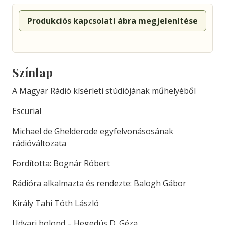
Produkciós kapcsolati ábra megjelenítése
Színlap
A Magyar Rádió kísérleti stúdiójának műhelyéből
Escurial
Michael de Ghelderode egyfelvonásosának
rádióváltozata
Fordította: Bognár Róbert
Rádióra alkalmazta és rendezte: Balogh Gábor
Király Tahi Tóth László
Udvari bolond – Hegedüs D. Géza