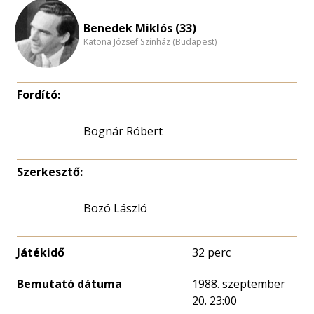
Benedek Miklós (33)
Katona József Színház (Budapest)
Fordító:
Bognár Róbert
Szerkesztő:
Bozó László
Játékidő
32 perc
Bemutató dátuma
1988. szeptember
20. 23:00