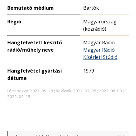
Bemutató médium
Bartók
Régió
Magyarország
(közrádió)
Hangfelvételt készítő
Magyar Rádió
rádió/műhely neve
Magyar Rádió
Kísérleti Stúdió
Hangfelvétel gyártási
1979
dátuma
Létrehozva: 2021. 09. 28.; Revíziók: 2022. 07. 05.; 2022. 08. 09.;
2022. 09. 15.