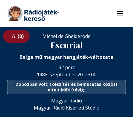
Tovább a navigációhoz
Tovább a tartalomhoz
Menü
0
Michel de Ghelderode
Escurial
Belga mű magyar hangjáték-változata
32 perc
1988. szeptember 20. 23:00
Dobozban volt: (készítés és bemutatás között
eltelt idő): 9 évig.
Magyar Rádió
Magyar Rádió Kísérleti Stúdió