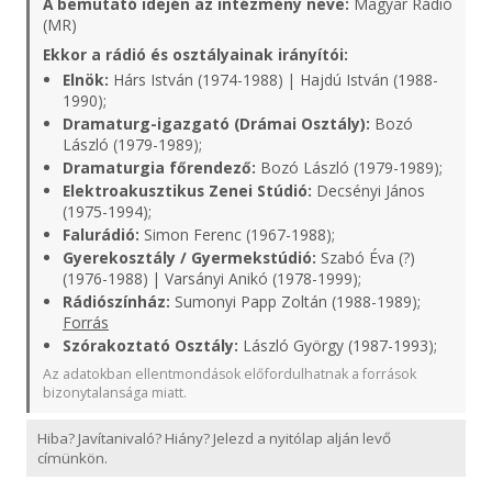
A bemutató idején az intézmény neve:
Magyar Rádió
(MR)
Ekkor a rádió és osztályainak irányítói:
Elnök:
Hárs István (1974-1988) | Hajdú István (1988-
1990);
Dramaturg-igazgató (Drámai Osztály):
Bozó
László (1979-1989);
Dramaturgia főrendező:
Bozó László (1979-1989);
Elektroakusztikus Zenei Stúdió:
Decsényi János
(1975-1994);
Falurádió:
Simon Ferenc (1967-1988);
Gyerekosztály / Gyermekstúdió:
Szabó Éva (?)
(1976-1988) | Varsányi Anikó (1978-1999);
Rádiószínház:
Sumonyi Papp Zoltán (1988-1989);
Forrás
Szórakoztató Osztály:
László György (1987-1993);
Az adatokban ellentmondások előfordulhatnak a források
bizonytalansága miatt.
Hiba? Javítanivaló? Hiány? Jelezd a nyitólap alján levő
címünkön.