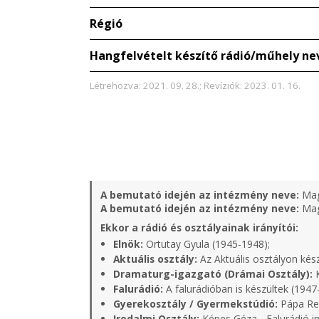
Régió
Hangfelvételt készítő rádió/műhely ne
Létrehozva: 2021. 09. 28.; Revíziók: 2023. 01. 16.
A bemutató idején az intézmény neve:
Mag
A bemutató idején az intézmény neve:
Mag
Ekkor a rádió és osztályainak irányítói:
Elnök:
Ortutay Gyula (1945-1948);
Aktuális osztály:
Az Aktuális osztályon kés
Dramaturg-igazgató (Drámai Osztály):
K
Falurádió:
A falurádióban is készültek (1947
Gyerekosztály / Gyermekstúdió:
Pápa Rel
Irodalmi Osztály:
Képes Géza - Falurádió in