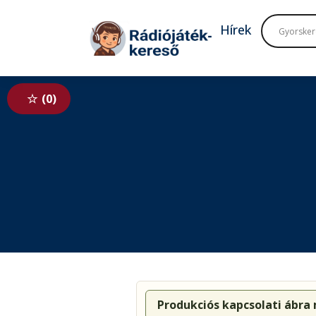
Tovább a navigációhoz
Tovább a tartalomhoz
Hírek
0
Produkciós kapcsolati ábra