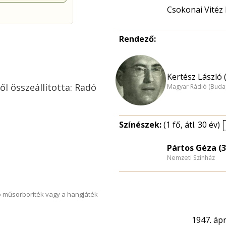
Csokonai Vitéz
Rendező:
Kertész László 
l összeállította: Radó
Magyar Rádió (Buda
Színészek:
(1 fő, átl. 30 év)
Pártos Géza (3
Nemzeti Színház
 műsorboríték vagy a hangjáték
1947. ápri