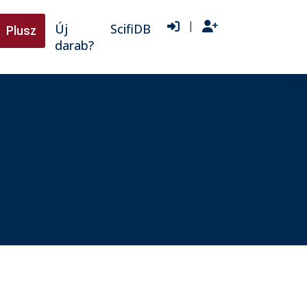
|
Új
ScifiDB
Plusz
darab?