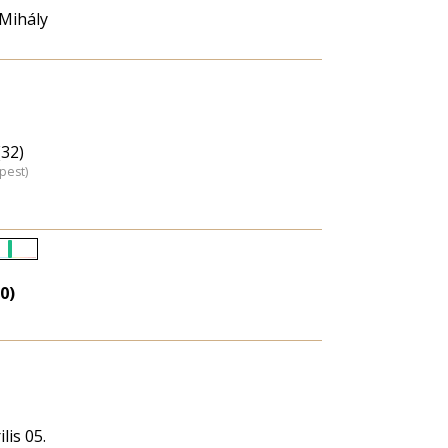
 Mihály
(32)
pest)
Életkori
eloszlás
0)
nagyítása
lis 05.