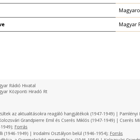
Magyaror
ve
Magyar 
yar Rádió Hivatal
yar Központi Hiradó Rt
zültek az aktualitásokra reagáló hangjátékok (1947-1949) | Pamlényi 
olozsvári Grandpierre Emil és Cserés Miklós (1947-1949) | Cserés Mi
-1949);
Forrás
li (1946-1949) | Irodalmi Osztályon belül (1946-1954);
Forrás
dítója, a Gyermekrádió megindítása. (1946-1954) | Kolozsvári Grandp