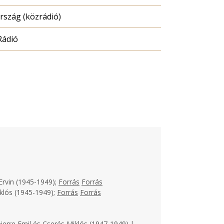
szág (közrádió)
Rádió
Ervin (1945-1949);
Forrás
Forrás
klós (1945-1949);
Forrás
Forrás
ierre Emil és Cserés Miklós (1947-1949) |