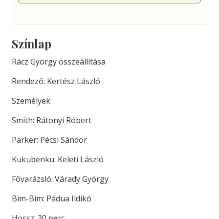
Színlap
Rácz György összeállítása
Rendező: Kertész László
Személyek:
Smith: Rátonyi Róbert
Parker: Pécsi Sándor
Kukubenku: Keleti László
Fővarázsló: Várady György
Bim-Bim: Pádua Ildikó
Hossz: 30 perc