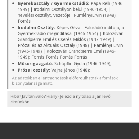
Gyerekosztály / Gyermekstúdió:
Pápa Relli (1946-
1949) | Irodalmi Osztályon belül (1946-1954) |
nevelési osztályt, vezetője : PumlényiErvin (1948);
Forrás
Irodalmi Osztály:
Képes Géza - Falurádió indítója, a
Gyermekrádió megindítása. (1946-1954) | Kolozsvári
Grandpierre Emil és Cserés Miklós (1947-1949) |
Prózai és az Aktuális Osztály (1948) | Pamlényi Ervin
(1945-1949) | Kolozsvári Grandpierre Emil (1946-
1949);
Forrás
Forrás
Forrás
Forrás
Műsorigazgató:
Schöpflin Gyula (1946-1949);
Prózai osztály:
Vajna János (1948);
Az adatokban ellentmondások előfordulhatnak a források
bizonytalansága miatt.
Hiba? Javítanivaló? Hiány? Jelezd a nyitólap alján levő
címünkön.