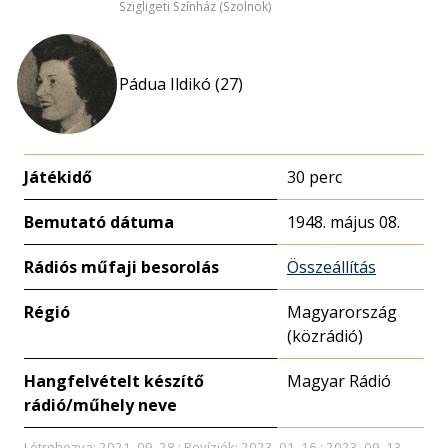
Szigligeti Színház (Szolnok)
Pádua Ildikó (27)
Játékidő
30 perc
Bemutató dátuma
1948. május 08.
Rádiós műfaji besorolás
Összeállítás
Régió
Magyarország
(közrádió)
Hangfelvételt készítő
Magyar Rádió
rádió/műhely neve
Létrehozva: 2021. 09. 28.; Revíziók: 2023. 01. 16.; 2023. 09. 13.