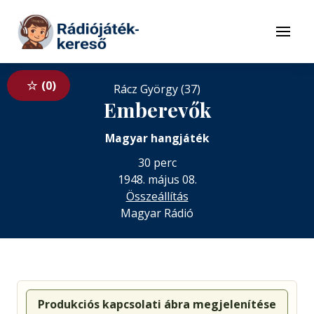
Tovább a navigációhoz
Tovább a tartalomhoz
Menü
0
Rácz György (37)
Emberevők
Magyar hangjáték
30 perc
1948. május 08.
Összeállítás
Magyar Rádió
Produkciós kapcsolati ábra megjelenítése