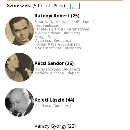
Színészek:
(5 fő, átl. 29 év)
Életkori
Rátonyi Róbert (25)
eloszlás
Fővárosi Operettszínház (Budapest)
nagyítása
Revüszínházak
varieték Fővárosi Operettszínház
Művész Színház (Budapest)
Magyar Színház
Vígszínház (Budapest)
Pódium Kabaré (Budapest)
Modern Színház (Budapest)
Pécsi Sándor (26)
Művész Színház (Budapest)
Madách Színház (Budapest)
Keleti László (44)
Vígszínház (Budapest)
Várady György (22)