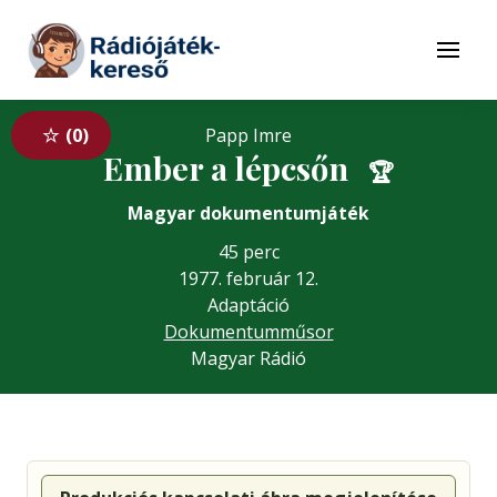
Tovább a navigációhoz
Tovább a tartalomhoz
Menü
0
Papp Imre
Ember a lépcsőn
🏆
Magyar dokumentumjáték
45 perc
1977. február 12.
Adaptáció
Dokumentumműsor
Magyar Rádió