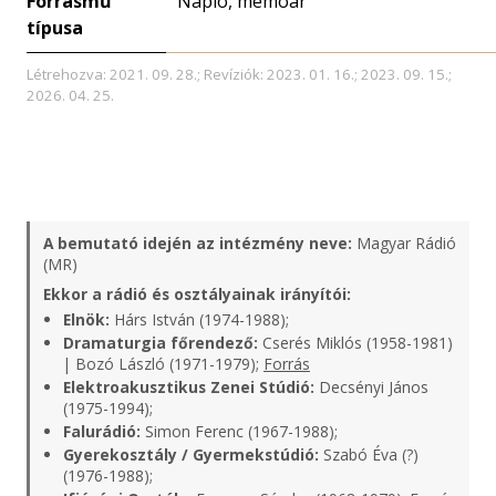
Forrásmű
Napló, memoár
típusa
Létrehozva: 2021. 09. 28.; Revíziók: 2023. 01. 16.; 2023. 09. 15.;
2026. 04. 25.
A bemutató idején az intézmény neve:
Magyar Rádió
(MR)
Ekkor a rádió és osztályainak irányítói:
Elnök:
Hárs István (1974-1988);
Dramaturgia főrendező:
Cserés Miklós (1958-1981)
| Bozó László (1971-1979);
Forrás
Elektroakusztikus Zenei Stúdió:
Decsényi János
(1975-1994);
Falurádió:
Simon Ferenc (1967-1988);
Gyerekosztály / Gyermekstúdió:
Szabó Éva (?)
(1976-1988);