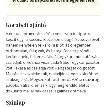
Produkciós kapcsolati ábra megjelenítése
Korabeli ajánló
A dokumentumdráma írója nem csupán riportot
készít egy, a kocsma lépcsőjén üldögélő „csövezpvel”,
hanem kénytelen felkarolni is őt: az öregember
otthontalan, félig vak, és beteg. Fedelet próbál
keríteni neki, felkeresi faluját, egykori munkatársát,
családját, orvoshoz viszi. Láda Gábor egykor pásztor
volt, lakása és családja volt. Rengeteget dolgozott.
Miután leszázalékolták, családjának nem volt többé
szüksége rá., Megszökött otthonról. Azóta csavarog,
padokon alszik, és iszik. Egy megrendító életút
dokuentumai állnak össze izgalmas drámává.
Színlap