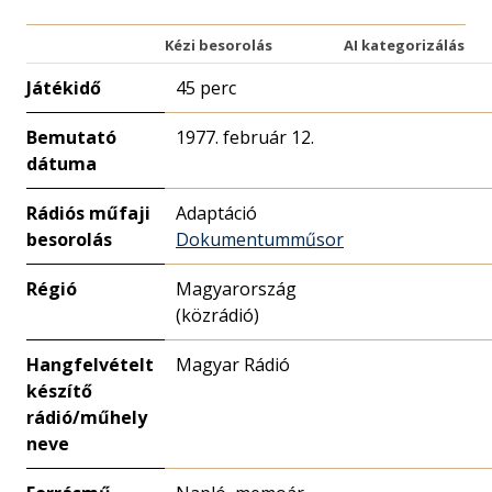
Kézi besorolás
AI kategorizálás
Játékidő
45 perc
Bemutató
1977. február 12.
dátuma
Rádiós műfaji
Adaptáció
besorolás
Dokumentumműsor
Régió
Magyarország
(közrádió)
Hangfelvételt
Magyar Rádió
készítő
rádió/műhely
neve