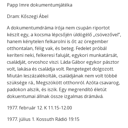
Papp Imre dokumentumjátéka
Dram: Kőszegi Ábel
A dokumentumdráma írója nem csupán riportot
készít egy, a kocsma lépcsőjén üldögélő „csövezővel”,
hanem kénytelen felkarolni is őt: az öregember
otthontalan, félig vak, és beteg. Fedelet próbál
keríteni neki, felkeresi faluját, egykori munkatársát,
családját, orvoshoz viszi. Láda Gábor egykor pásztor
volt, lakása és családja volt. Rengeteget dolgozott.
Miután leszázalékolták, családjának nem volt többé
szüksége rá., Megszökött otthonról. Azóta csavarog,
padokon alszik, és iszik. Egy megrendító életút
dokuentumai állnak össze izgalmas drámává.
1977. február 12. K 11.15-12.00
1977. július 1. Kossuth Rádió 19:15