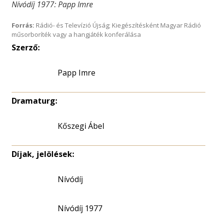
Nívódíj 1977: Papp Imre
Forrás:
Rádió- és Televízió Újság; Kiegészítésként Magyar Rádió
műsorboríték vagy a hangjáték konferálása
Szerző:
Papp Imre
Dramaturg:
Kőszegi Ábel
Díjak, jelölések:
Nívódíj
Nívódíj 1977