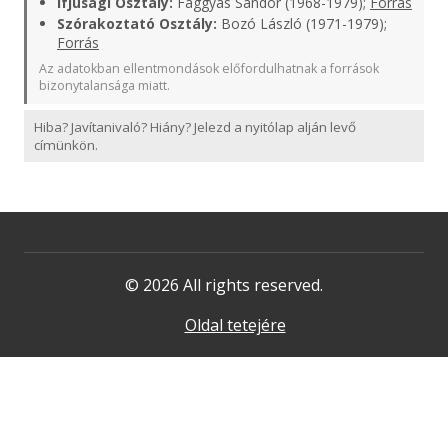
Ifjúsági Osztály:
Faggyas Sándor (1968-1979);
Forrás
Szórakoztató Osztály:
Bozó László (1971-1979);
Forrás
Az adatokban ellentmondások előfordulhatnak a források
bizonytalansága miatt.
Hiba? Javítanivaló? Hiány? Jelezd a nyitólap alján levő
címünkön.
© 2026 All rights reserved.
Oldal tetejére