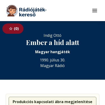
Tovább a navigációhoz
Tovább a tartalomhoz
Menü
0
Indig Ottó
Ember a híd alatt
Magyar hangjáték
1990. július 30.
Magyar Rádió
Produkciós kapcsolati ábra megjelenítése