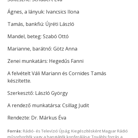
Ágnes, a lányuk: Ivancsics Ilona
Tamás, bankfiú: Újréti László
Mandel, beteg: Szabó Ottó
Marianne, barátnő: Götz Anna
Zenei munkatárs: Hegedűs Fanni
A felvételt Váli Mariann és Cornides Tamás
készítette.
Szerkesztő: László György
A rendező munkatársa: Csillag Judit
Rendezte: Dr. Márkus Éva
Forrás:
Rádió- és Televízió Újság; Kiegészítésként Magyar Rádió
műsorboríték vagy a hangjáték konferálása; További forrás a