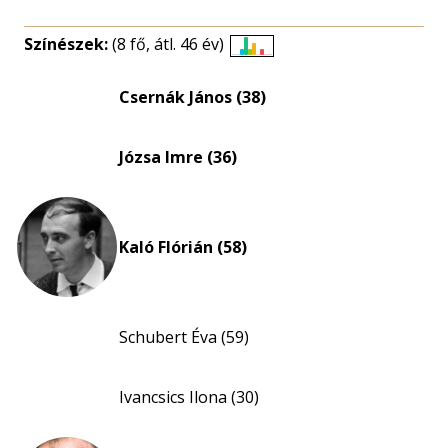
Színészek:
(8 fő, átl. 46 év)
Életkori
eloszlás
Csernák János (38)
nagyítása
Józsa Imre (36)
Kaló Flórián (58)
Schubert Éva (59)
Ivancsics Ilona (30)