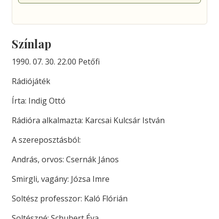
Színlap
1990. 07. 30. 22.00 Petőfi
Rádiójáték
Írta: Indig Ottó
Rádióra alkalmazta: Karcsai Kulcsár István
A szereposztásból:
András, orvos: Csernák János
Smirgli, vagány: Józsa Imre
Soltész professzor: Kaló Flórián
Soltészné: Schubert Éva