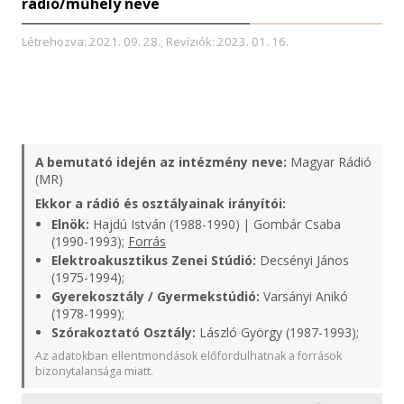
rádió/műhely neve
Létrehozva: 2021. 09. 28.; Revíziók: 2023. 01. 16.
A bemutató idején az intézmény neve:
Magyar Rádió
(MR)
Ekkor a rádió és osztályainak irányítói:
Elnök:
Hajdú István (1988-1990) | Gombár Csaba
(1990-1993);
Forrás
Elektroakusztikus Zenei Stúdió:
Decsényi János
(1975-1994);
Gyerekosztály / Gyermekstúdió:
Varsányi Anikó
(1978-1999);
Szórakoztató Osztály:
László György (1987-1993);
Az adatokban ellentmondások előfordulhatnak a források
bizonytalansága miatt.