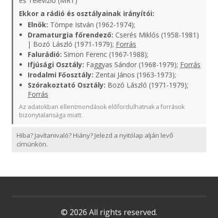
és Televízió (MRT)
Ekkor a rádió és osztályainak irányítói:
Elnök:
Tömpe István (1962-1974);
Dramaturgia főrendező:
Cserés Miklós (1958-1981)
| Bozó László (1971-1979);
Forrás
Falurádió:
Simon Ferenc (1967-1988);
Ifjúsági Osztály:
Faggyas Sándor (1968-1979);
Forrás
Irodalmi Főosztály:
Zentai János (1963-1973);
Szórakoztató Osztály:
Bozó László (1971-1979);
Forrás
Az adatokban ellentmondások előfordulhatnak a források
bizonytalansága miatt.
Hiba? Javítanivaló? Hiány? Jelezd a nyitólap alján levő
címünkön.
© 2026 All rights reserved.