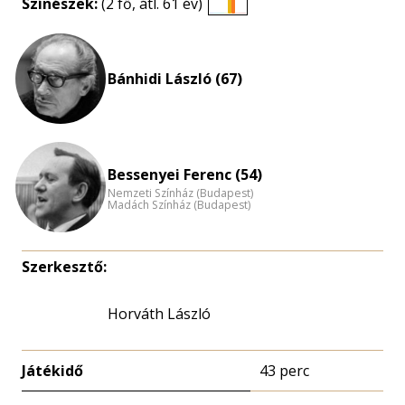
Színészek:
(2 fő, átl. 61 év)
Életkori
eloszlás
nagyítása
Bánhidi László (67)
Bessenyei Ferenc (54)
Nemzeti Színház (Budapest)
Madách Színház (Budapest)
Szerkesztő:
Horváth László
Játékidő
43 perc