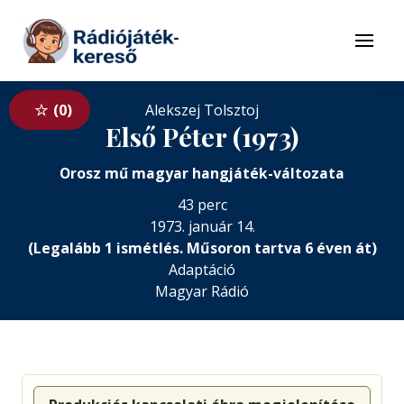
Tovább a navigációhoz
Tovább a tartalomhoz
Menü
0
Alekszej Tolsztoj
Első Péter (1973)
Orosz mű magyar hangjáték-változata
43 perc
1973. január 14.
(Legalább 1 ismétlés. Műsoron tartva 6 éven át)
Adaptáció
Magyar Rádió