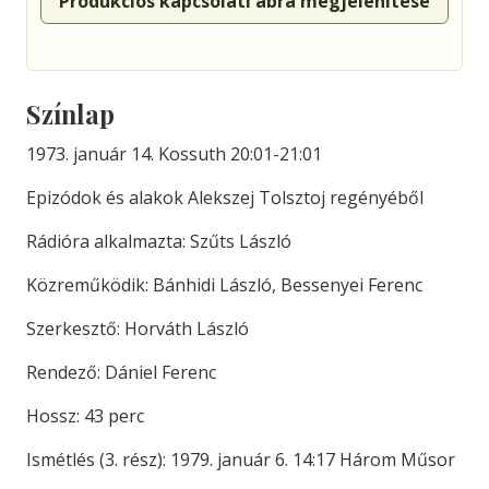
Produkciós kapcsolati ábra megjelenítése
Színlap
1973. január 14. Kossuth 20:01-21:01
Epizódok és alakok Alekszej Tolsztoj regényéből
Rádióra alkalmazta: Szűts László
Közreműködik: Bánhidi László, Bessenyei Ferenc
Szerkesztő: Horváth László
Rendező: Dániel Ferenc
Hossz: 43 perc
Ismétlés (3. rész): 1979. január 6. 14:17 Három Műsor