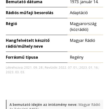
Bemutató dátuma
1973. január 14.
Rádiós műfaji besorolás
Adaptáció
Régió
Magyarország
(közrádió)
Hangfelvételt készítő
Magyar Rádió
rádió/műhely neve
Forrásmű típusa
Regény
Létrehozva: 2021. 09. 28.; Revíziók: 2022. 07. 01.; 2023. 01. 16.;
2023. 03. 03.
A bemutató idején az intézmény neve:
Magyar Rádió