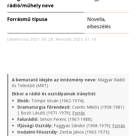
rádió/műhely neve
Forrásmű típusa
Novella,
elbeszélés
Létrehozva: 2021. 09. 28.; Revíziók: 2023. 01. 16.
A bemutató idején az intézmény neve:
Magyar Rádió
és Televízió (MRT)
Ekkor a rádió és osztályainak irányítói:
Elnök:
Tömpe István (1962-1974);
Dramaturgia főrendező:
Cserés Miklós (1958-1981)
| Bozó László (1971-1979);
Forrás
Falurádió:
Simon Ferenc (1967-1988);
Ifjúsági Osztály:
Faggyas Sándor (1968-1979);
Forrás
Irodalmi Főosztály:
Zentai János (1963-1973);