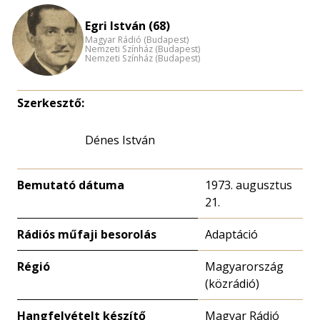
Egri István (68)
Magyar Rádió (Budapest)
Nemzeti Színház (Budapest)
Nemzeti Színház (Budapest)
Szerkesztő:
Dénes István
Bemutató dátuma
1973. augusztus
21.
Rádiós műfaji besorolás
Adaptáció
Régió
Magyarország
(közrádió)
Hangfelvételt készítő
Magyar Rádió