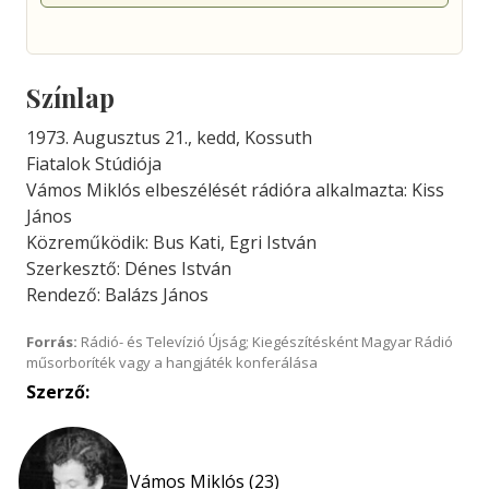
Színlap
1973. Augusztus 21., kedd, Kossuth
Fiatalok Stúdiója
Vámos Miklós elbeszélését rádióra alkalmazta: Kiss
János
Közreműködik: Bus Kati, Egri István
Szerkesztő: Dénes István
Rendező: Balázs János
Forrás:
Rádió- és Televízió Újság; Kiegészítésként Magyar Rádió
műsorboríték vagy a hangjáték konferálása
Szerző:
Vámos Miklós (23)