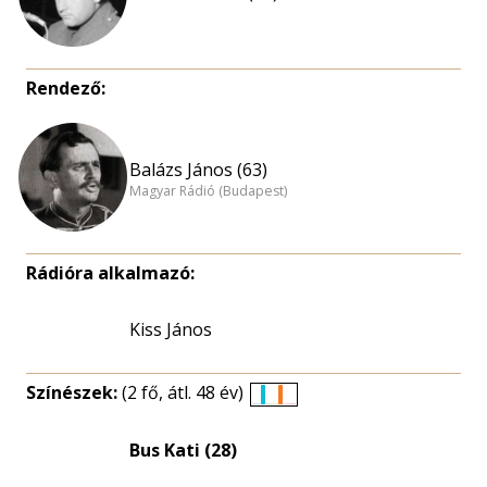
Rendező:
Balázs János (63)
Magyar Rádió (Budapest)
Rádióra alkalmazó:
Kiss János
Színészek:
(2 fő, átl. 48 év)
Életkori
eloszlás
Bus Kati (28)
nagyítása