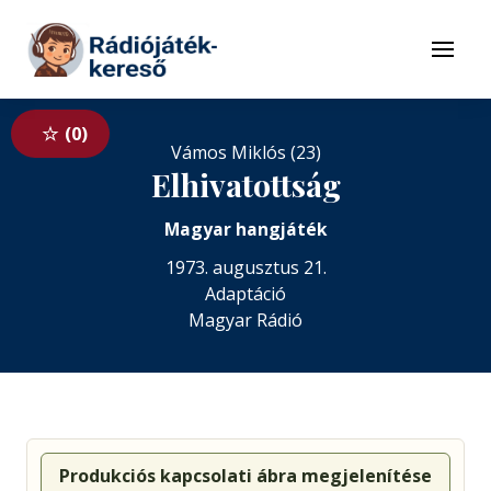
Tovább a navigációhoz
Tovább a tartalomhoz
Menü
0
Vámos Miklós (23)
Elhivatottság
Magyar hangjáték
1973. augusztus 21.
Adaptáció
Magyar Rádió
Produkciós kapcsolati ábra megjelenítése