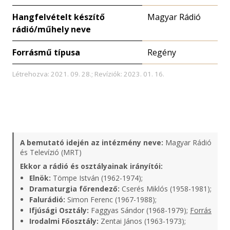
Hangfelvételt készítő
Magyar Rádió
rádió/műhely neve
Forrásmű típusa
Regény
Létrehozva: 2021. 09. 28.; Revíziók: 2023. 01. 16.
A bemutató idején az intézmény neve:
Magyar Rádió
és Televízió (MRT)
Ekkor a rádió és osztályainak irányítói:
Elnök:
Tömpe István (1962-1974);
Dramaturgia főrendező:
Cserés Miklós (1958-1981);
Falurádió:
Simon Ferenc (1967-1988);
Ifjúsági Osztály:
Faggyas Sándor (1968-1979);
Forrás
Irodalmi Főosztály:
Zentai János (1963-1973);