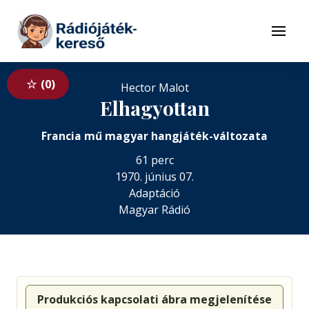
Tovább a navigációhoz
Tovább a tartalomhoz
Menü
0
Hector Malot
Elhagyottan
Francia mű magyar hangjáték-változata
61 perc
1970. június 07.
Adaptáció
Magyar Rádió
Produkciós kapcsolati ábra megjelenítése