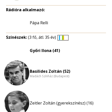
Rádióra alkalmazó:
Pápa Relli
Színészek:
(3 fő, átl. 35 év)
Életkori
eloszlás
Győri Ilona (41)
nagyítása
Basilides Zoltán (52)
Madách Színház (Budapest)
Zeitler Zoltán (gyerekszínész) (16)