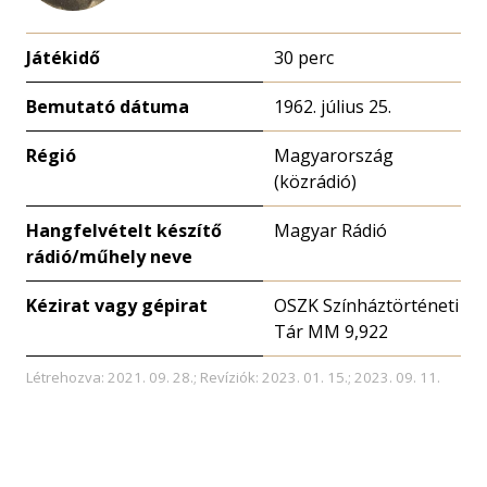
Játékidő
30 perc
Bemutató dátuma
1962. július 25.
Régió
Magyarország
(közrádió)
Hangfelvételt készítő
Magyar Rádió
rádió/műhely neve
Kézirat vagy gépirat
OSZK Színháztörténeti
Tár MM 9,922
Létrehozva: 2021. 09. 28.; Revíziók: 2023. 01. 15.; 2023. 09. 11.