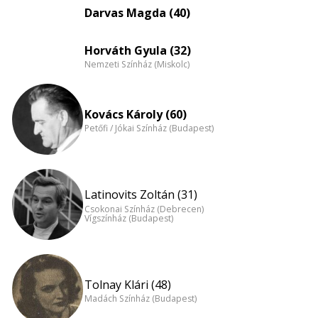
eloszlás
Darvas Magda (40)
nagyítása
Horváth Gyula (32)
Nemzeti Színház (Miskolc)
Kovács Károly (60)
Petőfi / Jókai Színház (Budapest)
Latinovits Zoltán (31)
Csokonai Színház (Debrecen)
Vígszínház (Budapest)
Tolnay Klári (48)
Madách Színház (Budapest)