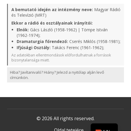
A bemutató idején az intézmény neve:
Magyar Rádió
és Televízió (MRT)
Ekkor a rádió és osztályainak irányítói:
Elnök:
Gács László (1958-1962) | Tömpe István
(1962-1974);
Dramaturgia főrendező:
Cserés Miklós (1958-1981);
Ifjúsági Osztály:
Takács Ferenc (1961-1962);
Az adatokban ellentmondások előfordulhatnak a források
bizonytalansága miatt.
Hiba? Javítanivaló? Hiány? Jelezd a nyitólap alján levő
címünkön.
© 2026 All rights reserved.
Oldal tetejére