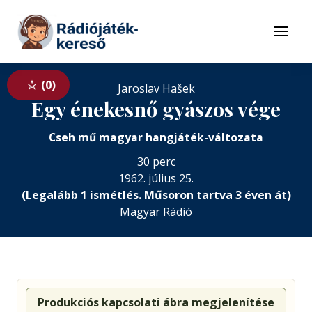
Tovább a navigációhoz
Tovább a tartalomhoz
Menü
0
Jaroslav Hašek
Egy énekesnő gyászos vége
Cseh mű magyar hangjáték-változata
30 perc
1962. július 25.
(Legalább 1 ismétlés. Műsoron tartva 3 éven át)
Magyar Rádió
Produkciós kapcsolati ábra megjelenítése