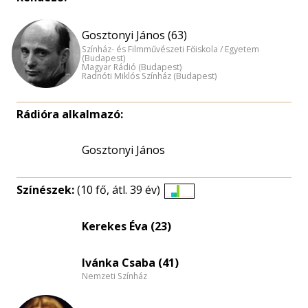
Gosztonyi János (63)
Színház- és Filmművészeti Főiskola / Egyetem
(Budapest)
Magyar Rádió (Budapest)
Radnóti Miklós Színház (Budapest)
Rádióra alkalmazó:
Gosztonyi János
Színészek:
(10 fő, átl. 39 év)
Életkori
eloszlás
Kerekes Éva (23)
nagyítása
Ivánka Csaba (41)
Nemzeti Színház