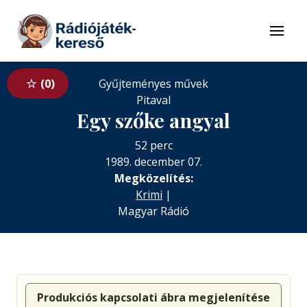
Tovább a navigációhoz
Tovább a tartalomhoz
Menü
0
Gyűjteményes művek
Pitaval
Egy szőke angyal
52 perc
1989. december 07.
Megközelítés:
Krimi
|
Magyar Rádió
Produkciós kapcsolati ábra megjelenítése