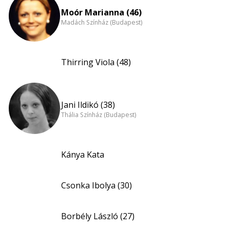
Moór Marianna (46)
Madách Színház (Budapest)
Thirring Viola (48)
Jani Ildikó (38)
Thália Színház (Budapest)
Kánya Kata
Csonka Ibolya (30)
Borbély László (27)