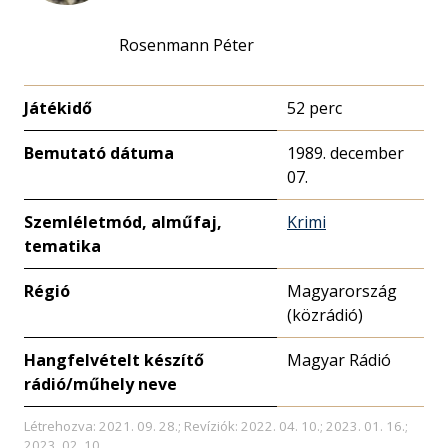
Rosenmann Péter
Játékidő
52 perc
Bemutató dátuma
1989. december
07.
Szemléletmód, alműfaj,
Krimi
tematika
Régió
Magyarország
(közrádió)
Hangfelvételt készítő
Magyar Rádió
rádió/műhely neve
Létrehozva: 2021. 09. 28.; Revíziók: 2022. 04. 10.; 2023. 01. 16.;
2023. 02. 10.