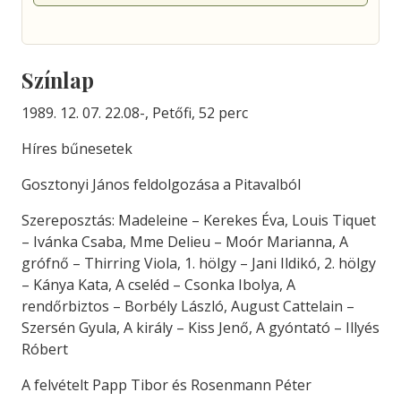
Színlap
1989. 12. 07. 22.08-, Petőfi, 52 perc
Híres bűnesetek
Gosztonyi János feldolgozása a Pitavalból
Szereposztás: Madeleine – Kerekes Éva, Louis Tiquet
– Ivánka Csaba, Mme Delieu – Moór Marianna, A
grófnő – Thirring Viola, 1. hölgy – Jani Ildikó, 2. hölgy
– Kánya Kata, A cseléd – Csonka Ibolya, A
rendőrbiztos – Borbély László, August Cattelain –
Szersén Gyula, A király – Kiss Jenő, A gyóntató – Illyés
Róbert
A felvételt Papp Tibor és Rosenmann Péter