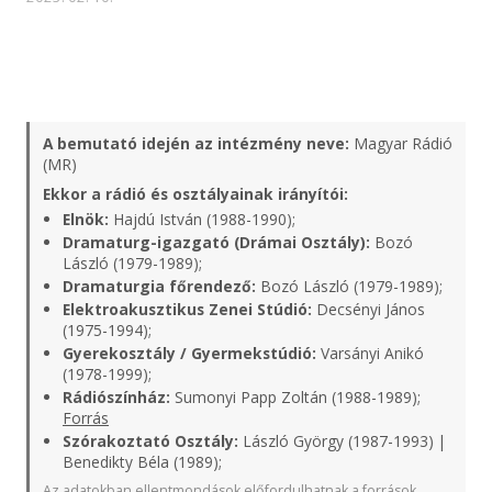
A bemutató idején az intézmény neve:
Magyar Rádió
(MR)
Ekkor a rádió és osztályainak irányítói:
Elnök:
Hajdú István (1988-1990);
Dramaturg-igazgató (Drámai Osztály):
Bozó
László (1979-1989);
Dramaturgia főrendező:
Bozó László (1979-1989);
Elektroakusztikus Zenei Stúdió:
Decsényi János
(1975-1994);
Gyerekosztály / Gyermekstúdió:
Varsányi Anikó
(1978-1999);
Rádiószínház:
Sumonyi Papp Zoltán (1988-1989);
Forrás
Szórakoztató Osztály:
László György (1987-1993) |
Benedikty Béla (1989);
Az adatokban ellentmondások előfordulhatnak a források