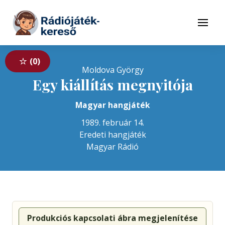
Tovább a navigációhoz
Tovább a tartalomhoz
Menü
0
Moldova György
Egy kiállítás megnyitója
Magyar hangjáték
1989. február 14.
Eredeti hangjáték
Magyar Rádió
Produkciós kapcsolati ábra megjelenítése