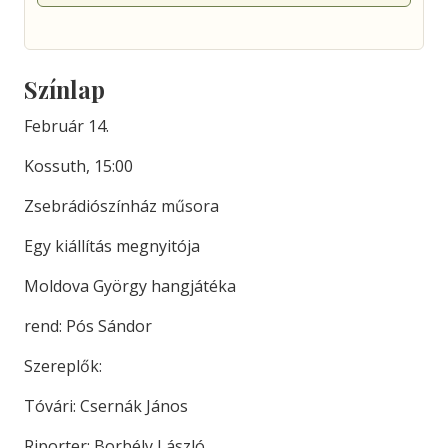
Színlap
Február 14.
Kossuth, 15:00
Zsebrádiószínház műsora
Egy kiállítás megnyitója
Moldova György hangjátéka
rend: Pós Sándor
Szereplők:
Tóvári: Csernák János
Riporter: Borbély László