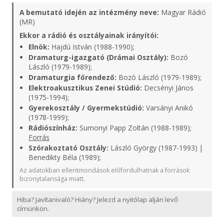
A bemutató idején az intézmény neve:
Magyar Rádió
(MR)
Ekkor a rádió és osztályainak irányítói:
Elnök:
Hajdú István (1988-1990);
Dramaturg-igazgató (Drámai Osztály):
Bozó
László (1979-1989);
Dramaturgia főrendező:
Bozó László (1979-1989);
Elektroakusztikus Zenei Stúdió:
Decsényi János
(1975-1994);
Gyerekosztály / Gyermekstúdió:
Varsányi Anikó
(1978-1999);
Rádiószínház:
Sumonyi Papp Zoltán (1988-1989);
Forrás
Szórakoztató Osztály:
László György (1987-1993) |
Benedikty Béla (1989);
Az adatokban ellentmondások előfordulhatnak a források
bizonytalansága miatt.
Hiba? Javítanivaló? Hiány? Jelezd a nyitólap alján levő
címünkön.