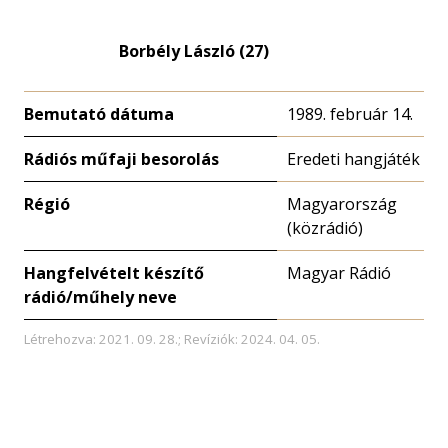
nagyítása
Borbély László (27)
Bemutató dátuma
1989. február 14.
Rádiós műfaji besorolás
Eredeti hangjáték
Régió
Magyarország
(közrádió)
Hangfelvételt készítő
Magyar Rádió
rádió/műhely neve
Létrehozva: 2021. 09. 28.; Revíziók: 2024. 04. 05.