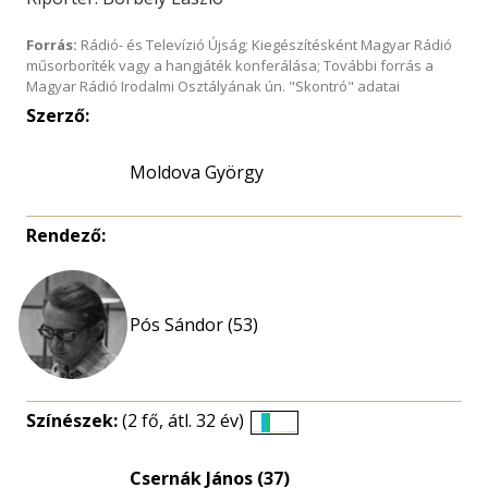
Forrás:
Rádió- és Televízió Újság; Kiegészítésként Magyar Rádió
műsorboríték vagy a hangjáték konferálása; További forrás a
Magyar Rádió Irodalmi Osztályának ún. "Skontró" adatai
Szerző:
Moldova György
Rendező:
Pós Sándor (53)
Színészek:
(2 fő, átl. 32 év)
Életkori
eloszlás
Csernák János (37)