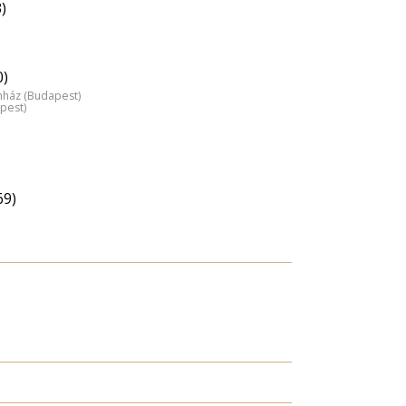
)
0)
nház (Budapest)
pest)
69)