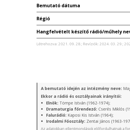
Bemutató dátuma
Régió
Hangfelvételt készítő rádió/műhely ne
Létrehozva: 2021. 09. 28.; Revíziók: 2024. 03. 29.; 20
A bemutató idején az intézmény neve:
Mag
Ekkor a rádió és osztályainak irányítói:
Elnök:
Tömpe István (1962-1974);
Dramaturgia főrendező:
Cserés Miklós (1
Falurádió:
Kaposi Kis István (1964);
Irodalmi Főosztály:
Zentai János (1963-197
Az adatokban ellentmondások előfordulhatnak a for