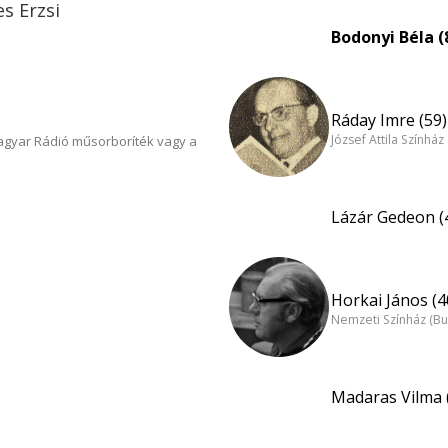
s Erzsi
Bodonyi Béla (
Ráday Imre (59)
József Attila Színhá
Magyar Rádió műsorboríték vagy a
Lázár Gedeon (
Horkai János (4
Nemzeti Színház (B
Madaras Vilma 