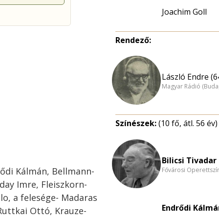
Joachim Goll
Rendező:
László Endre (6
Magyar Rádió (Buda
Színészek:
(10 fő, átl. 56 év)
Bilicsi Tivadar 
drődi Kálmán, Bellmann-
Fővárosi Operettszí
day Imre, Fleiszkorn-
lo, a felesége- Madaras
Endrődi Kálmá
Ruttkai Ottó, Krauze-