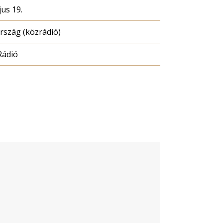
us 19.
szág (közrádió)
Rádió