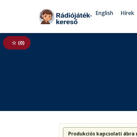
Tovább a navigációhoz
Tovább a tartalomhoz
English
Hírek
0
Produkciós kapcsolati ábra