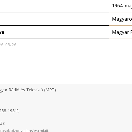
1964. máj
Magyaror
ve
Magyar 
26. 05. 26.
yar Rádió és Televízió (MRT)
958-1981);
3);
rások bizonytalansága miatt.