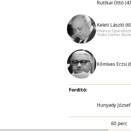
Ruttkai Ottó (43
Keleti László (6
Fővárosi Operettszí
Thália Színház (Buda
Kőmíves Erzsi (
Fordító:
Hunyady József
60 perc