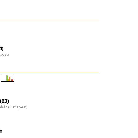
4)
pest)
Életkori
eloszlás
nagyítása
(63)
nház (Budapest)
n