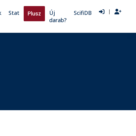
|
k
Stat
Új
ScifiDB
Plusz
darab?