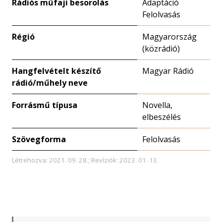
Rádiós műfaji besorolás
Adaptáció
Felolvasás
Régió
Magyarország
(közrádió)
Hangfelvételt készítő
Magyar Rádió
rádió/műhely neve
Forrásmű típusa
Novella,
elbeszélés
Szövegforma
Felolvasás
Létrehozva: 2021. 09. 28.; Revíziók: 2023. 01. 13.