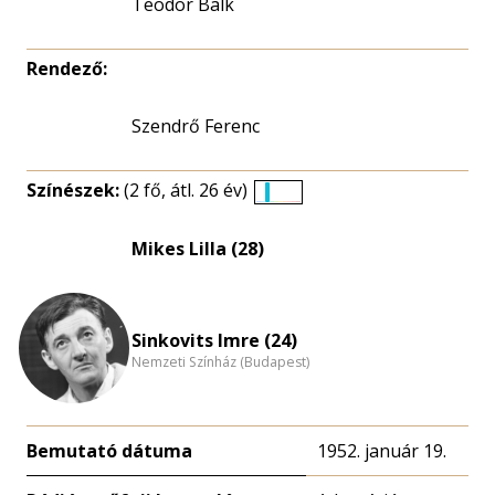
Teodor Balk
Rendező:
Szendrő Ferenc
Színészek:
(2 fő, átl. 26 év)
Életkori
eloszlás
Mikes Lilla (28)
nagyítása
Sinkovits Imre (24)
Nemzeti Színház (Budapest)
Bemutató dátuma
1952. január 19.