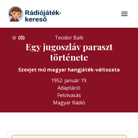
Tovább a navigációhoz
Tovább a tartalomhoz
Menü
0
Teodor Balk
Egy jugoszláv paraszt
története
Szovjet mű magyar hangjáték-változata
1952. január 19.
Adaptáció
Felolvasás
Magyar Rádió