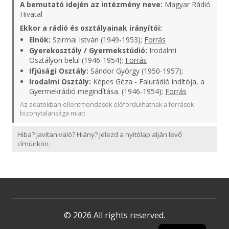
A bemutató idején az intézmény neve:
Magyar Rádió
Hivatal
Ekkor a rádió és osztályainak irányítói:
Elnök:
Szirmai István (1949-1953);
Forrás
Gyerekosztály / Gyermekstúdió:
Irodalmi
Osztályon belül (1946-1954);
Forrás
Ifjúsági Osztály:
Sándor György (1950-1957);
Irodalmi Osztály:
Képes Géza - Falurádió indítója, a
Gyermekrádió megindítása. (1946-1954);
Forrás
Az adatokban ellentmondások előfordulhatnak a források
bizonytalansága miatt.
Hiba? Javítanivaló? Hiány? Jelezd a nyitólap alján levő
címünkön.
© 2026 All rights reserved.