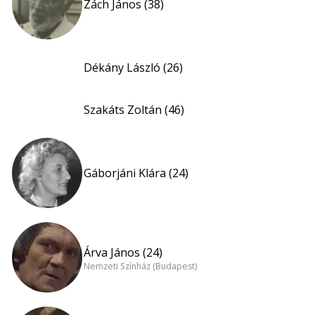
Zách János (38)
Dékány László (26)
Szakáts Zoltán (46)
Gáborjáni Klára (24)
Árva János (24)
Nemzeti Színház (Budapest)