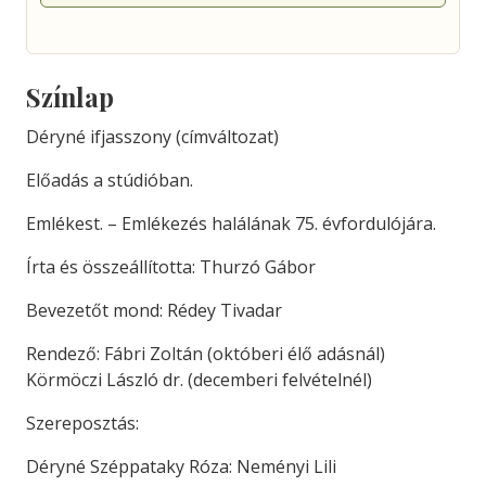
Színlap
Déryné ifjasszony (címváltozat)
Előadás a stúdióban.
Emlékest. – Emlékezés halálának 75. évfordulójára.
Írta és összeállította: Thurzó Gábor
Bevezetőt mond: Rédey Tivadar
Rendező: Fábri Zoltán (októberi élő adásnál)
Körmöczi László dr. (decemberi felvételnél)
Szereposztás:
Déryné Széppataky Róza: Neményi Lili