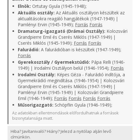
Elnök:
Ortutay Gyula (1945-1948);
Aktuális osztály:
Az Aktuális osztályon készültek az
aktualitásokra reagáló hangjátékok (1947-1949) |
Pamlényi Ervin (1945-1949);
Forrás
Forrás
Dramaturg-igazgató (Drámai Osztály):
Kolozsvári
Grandpierre Emil és Cserés Miklós (1947-1949) |
Cserés Miklós (1945-1949);
Forrás
Forrás
Falurádió:
A falurádióban is készültek (1947-1949);
Forrás
Gyerekosztály / Gyermekstúdió:
Pápa Relli (1946-
1949) | Irodalmi Osztályon belül (1946-1954);
Forrás
Irodalmi Osztály:
Képes Géza - Falurádió indítója, a
Gyermekrádió megindítása. (1946-1954) | Kolozsvári
Grandpierre Emil és Cserés Miklós (1947-1949) |
Pamlényi Ervin (1945-1949) | Kolozsvári Grandpierre
Emil (1946-1949);
Forrás
Forrás
Forrás
Forrás
Műsorigazgató:
Schöpflin Gyula (1946-1949);
Az adatokban ellentmondások előfordulhatnak a források
bizonytalansága miatt.
Hiba? Javítanivaló? Hiány? Jelezd a nyitólap alján levő
címünkön.