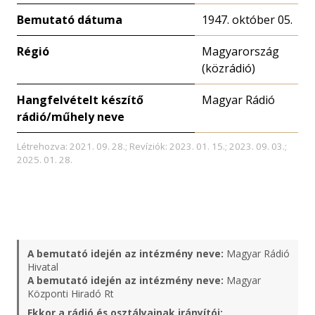
Bemutató dátuma
1947. október 05.
Régió
Magyarország
(közrádió)
Hangfelvételt készítő
Magyar Rádió
rádió/műhely neve
Létrehozva: 2021. 09. 28.; Revíziók: 2023. 01. 15.; 2023. 09. 03.;
2025. 01. 28.
A bemutató idején az intézmény neve:
Magyar Rádió
Hivatal
A bemutató idején az intézmény neve:
Magyar
Központi Hiradó Rt
Ekkor a rádió és osztályainak irányítói: