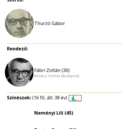
Rendező:
Fábri Zoltán (30)
Művész Színház (Budapest)
Színészek:
(16 fő, átl. 38 év)
Életkori
eloszlás
Neményi Lili (45)
nagyítása