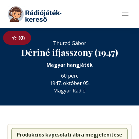
Tovább a navigációhoz
Tovább a tartalomhoz
Menü
0
Dériné ifjasszony (1947)
Magyar hangjáték
60 perc
1947. október 05.
Magyar Rádió
Produkciós kapcsolati ábra megjelenítése