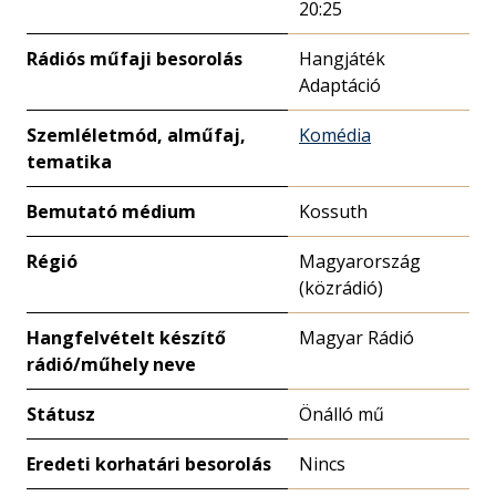
20:25
Rádiós műfaji besorolás
Hangjáték
Adaptáció
Szemléletmód, alműfaj,
Komédia
tematika
Bemutató médium
Kossuth
Régió
Magyarország
(közrádió)
Hangfelvételt készítő
Magyar Rádió
rádió/műhely neve
Státusz
Önálló mű
Eredeti korhatári besorolás
Nincs