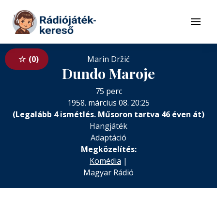
Tovább a navigációhoz
Tovább a tartalomhoz
Menü
0
Marin Držić
Dundo Maroje
75 perc
1958. március 08. 20:25
(Legalább 4 ismétlés. Műsoron tartva 46 éven át)
Hangjáték
Adaptáció
Megközelítés:
Komédia
|
Magyar Rádió