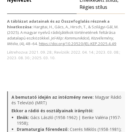
Nyelvezet
Emelkedett stílus,
Régies stílus
A táblázat adatainak és az Összefoglalás résznek a
hivatkozása:
Hargitai, H., Gács, A., Hirsch, T., & Szilágyi-Gál, M.
(2025). A magyar nyelvű rádiójátékok történetének feltárása
adatalapú eszközökkel.
Jel-Kép: Kommunikáció, Közvélemény,
Média
, (4), 48–64.
https://doi.org/10.20520/JEL-KEP.2025.4.49
Létrehozva: 2021. 09. 28.; Revíziók: 2022. 04. 14.; 2023. 03. 08.;
2023. 08. 30.; 2025. 03. 10.
A bemutató idején az intézmény neve:
Magyar Rádió
és Televízió (MRT)
Ekkor a rádió és osztályainak irányítói:
Elnök:
Gács László (1958-1962) | Benke Valéria (1957-
1958);
Dramaturgia főrendező:
Cserés Miklós (1958-1981);