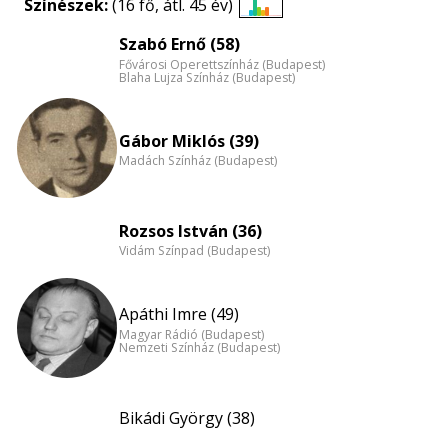
Színészek:
(16 fő, átl. 45 év)
Életkori
Szabó Ernő (58)
eloszlás
Fővárosi Operettszínház (Budapest)
nagyítása
Blaha Lujza Színház (Budapest)
Gábor Miklós (39)
Madách Színház (Budapest)
Rozsos István (36)
Vidám Színpad (Budapest)
Apáthi Imre (49)
Magyar Rádió (Budapest)
Nemzeti Színház (Budapest)
Bikádi György (38)