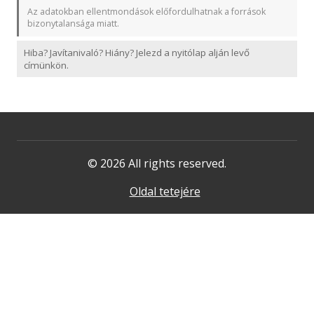
Az adatokban ellentmondások előfordulhatnak a források
bizonytalansága miatt.
Hiba? Javítanivaló? Hiány? Jelezd a nyitólap alján levő
címünkön.
© 2026 All rights reserved.
Oldal tetejére