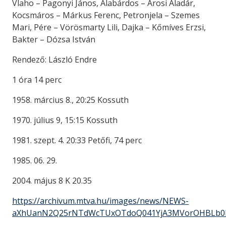
Vlaho – Pagonyi János, Alabárdos – Árosi Aladár,
Kocsmáros – Márkus Ferenc, Petronjela – Szemes
Mari, Pére – Vörösmarty Lili, Dajka – Kőmíves Erzsi,
Bakter – Dózsa István
Rendező: László Endre
1 óra 14 perc
1958. március 8., 20:25 Kossuth
1970. július 9, 15:15 Kossuth
1981. szept. 4. 20:33 Petőfi, 74 perc
1985. 06. 29.
2004. május 8 K 20.35
https://archivum.mtva.hu/images/news/NEWS-
aXhUanN2Q25rNTdWcTUxOTdoQ041YjA3MVorOHBLb0h