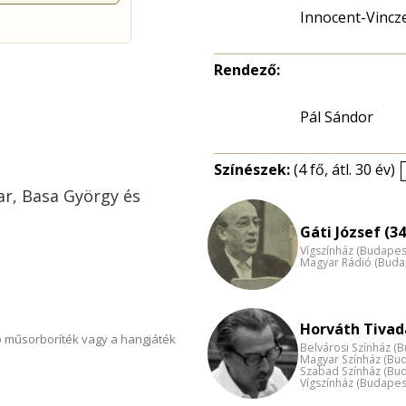
Innocent-Vincz
Rendező:
Pál Sándor
Színészek:
(4 fő, átl. 30 év)
ar, Basa György és
Gáti József (34
Vígszínház (Budapes
Magyar Rádió (Buda
Horváth Tivada
 műsorboríték vagy a hangjáték
Belvárosi Színház (
Magyar Színház (Bu
Szabad Színház (Bu
Vígszínház (Budapes