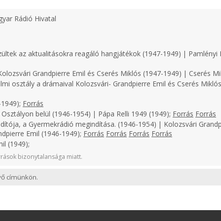
yar Rádió Hivatal
zültek az aktualitásokra reagáló hangjátékok (1947-1949) | Pamlényi 
olozsvári Grandpierre Emil és Cserés Miklós (1947-1949) | Cserés Mi
lmi osztály a drámaival Kolozsvári- Grandpierre Emil és Cserés Miklós
-1949);
Forrás
 Osztályon belül (1946-1954) | Pápa Relli 1949 (1949);
Forrás
Forrás
dítója, a Gyermekrádió megindítása. (1946-1954) | Kolozsvári Grandp
ndpierre Emil (1946-1949);
Forrás
Forrás
Forrás
Forrás
il (1949);
rások bizonytalansága miatt.
evő címünkön.