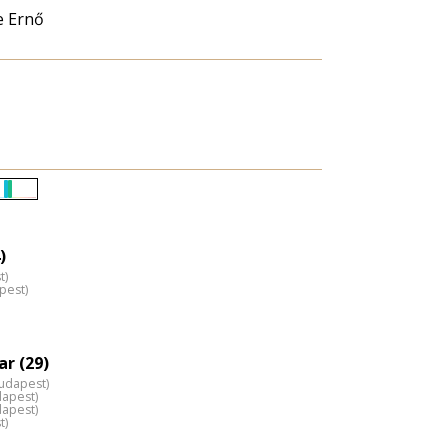
e Ernő
Életkori
eloszlás
nagyítása
)
t)
pest)
r (29)
Budapest)
dapest)
dapest)
t)