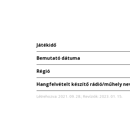
Játékidő
Bemutató dátuma
Régió
Hangfelvételt készítő rádió/műhely ne
Létrehozva: 2021. 09. 28.; Revíziók: 2023. 01. 15.