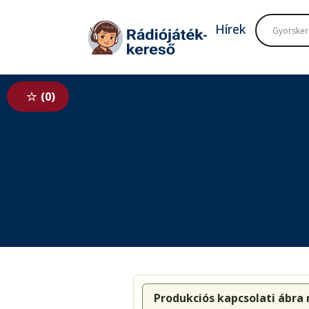
Tovább a navigációhoz
Tovább a tartalomhoz
Hírek
0
Produkciós kapcsolati ábra