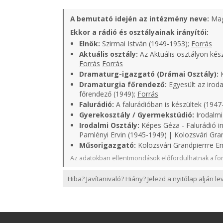
A bemutató idején az intézmény neve:
Mag
Ekkor a rádió és osztályainak irányítói:
Elnök:
Szirmai István (1949-1953);
Forrás
Aktuális osztály:
Az Aktuális osztályon kés
Forrás
Forrás
Dramaturg-igazgató (Drámai Osztály):
K
Dramaturgia főrendező:
Egyesült az iroda
főrendező (1949);
Forrás
Falurádió:
A falurádióban is készültek (1947
Gyerekosztály / Gyermekstúdió:
Irodalmi
Irodalmi Osztály:
Képes Géza - Falurádió in
Pamlényi Ervin (1945-1949) | Kolozsvári Gra
Műsorigazgató:
Kolozsvári Grandpierrre Em
Az adatokban ellentmondások előfordulhatnak a for
Hiba? Javítanivaló? Hiány? Jelezd a nyitólap alján l