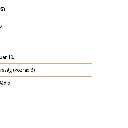
35)
2)
uár 10.
szág (közrádió)
Rádió