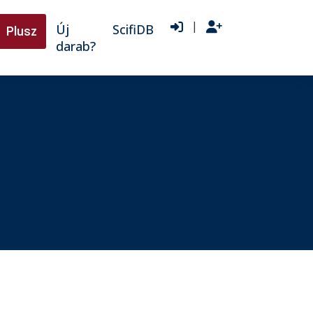
|
Új
ScifiDB
Plusz
darab?