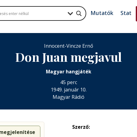
Mutatók
Stat
Innocent-Vincze Ernő
Don Juan megjavul
Magyar hangjáték
45 perc
1949. január 10.
Magyar Rádió
Szerző:
 megjelenítése